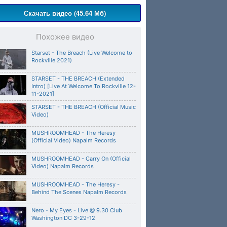
Скачать видео (45.64 Мб)
Похожее видео
Starset - The Breach (Live Welcome to
Rockville 2021)
STARSET - THE BREACH (Extended
Intro) [Live At Welcome To Rockville 12-
11-2021]
STARSET - THE BREACH (Official Music
Video)
MUSHROOMHEAD - The Heresy
(Official Video) Napalm Records
MUSHROOMHEAD - Carry On (Official
Video) Napalm Records
MUSHROOMHEAD - The Heresy -
Behind The Scenes Napalm Records
Nero - My Eyes - Live @ 9.30 Club
Washington DC 3-29-12