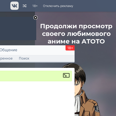
18+
Отключить рекламу
18+
Общение
тренное
Поиск