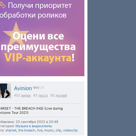
Avinion
1693
| 0
452
видео
62
поста
95
друзей
ARSET - THE BREACH (HQ) (Live during
rizons Tour 2021)
бавлено: 20 сентября 2022 в 20:46
тегория:
Музыка и видеоклипы
ги:
starset
,
the breach
,
live
,
music
,
clip
,
videoclip