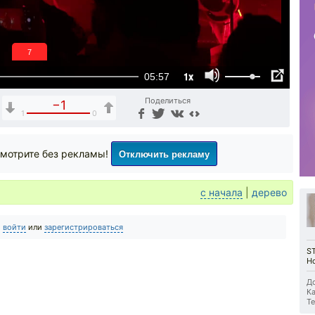
6
1x
05:57
Поделиться
−1
1
0
Отключить рекламу
мотрите без рекламы!
с начала
|
дерево
о
войти
или
зарегистрироваться
ST
Ho
До
Ка
Те