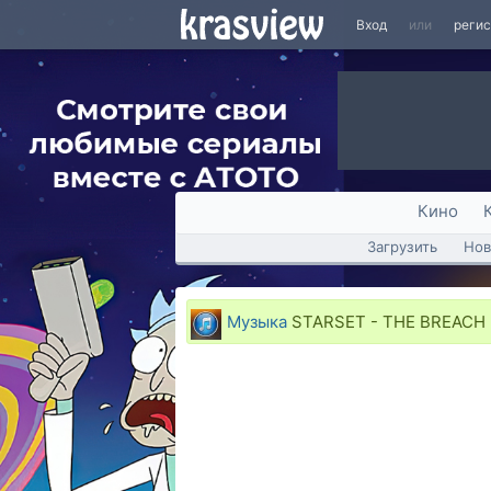
Вход
или
реги
Кино
Загрузить
Нов
Музыка
STARSET - THE BREACH (H