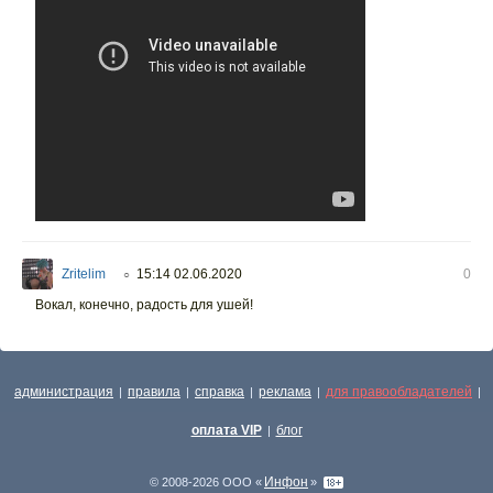
Zritelim
15:14 02.06.2020
0
○
Вокал, конечно, радость для ушей!
администрация
правила
справка
реклама
для правообладателей
|
|
|
|
|
оплата VIP
блог
|
Инфон
© 2008-2026 ООО «
»