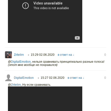
Zritelim
15:29 02.06.2020
в ответ на ↓
0
○
@
DigitalEmotion
,
нельзя сравнивать принципиально разные голоса!
(этот мне вообще не понравился)
DigitalEmotion
15:27 02.06.2020
в ответ на ↓
0
○
@
Zritelim
,
Ну если сравнивать.