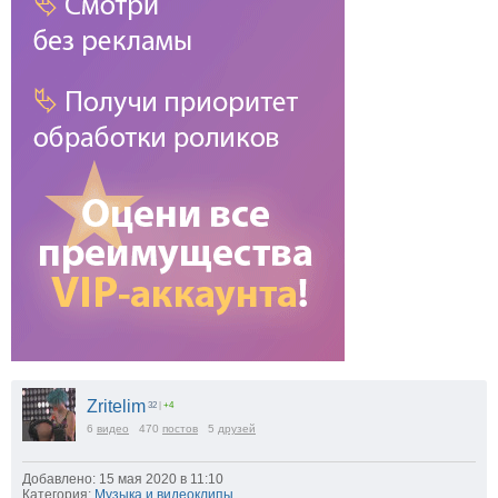
Zritelim
32
|
+4
6
видео
470
постов
5
друзей
Добавлено: 15 мая 2020 в 11:10
Категория:
Музыка и видеоклипы