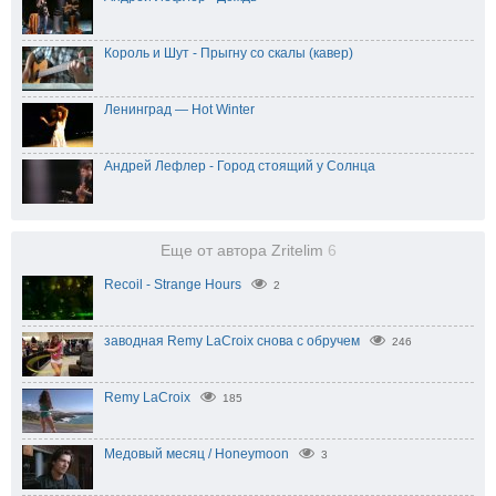
Король и Шут - Прыгну со скалы (кавер)
Ленинград — Hot Winter
Андрей Лефлер - Город стоящий у Солнца
Еще от автора Zritelim
6
Recoil - Strange Hours
2
заводная Remy LaCroix снова с обручем
246
Remy LaCroix
185
Медовый месяц / Honeymoon
3