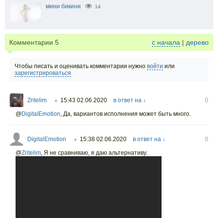
мини бикини
14
Комментарии
5
с начала
|
дерево
Чтобы писать и оценивать комментарии нужно
войти
или
зарегистрироваться
Zritelim
15:43 02.06.2020
в ответ на ↓
0
○
@
DigitalEmotion
,
Да, вариантов исполнения может быть много.
DigitalEmotion
15:38 02.06.2020
в ответ на ↓
0
○
@
Zritelim
,
Я не сравниваю, я даю альтернативу.