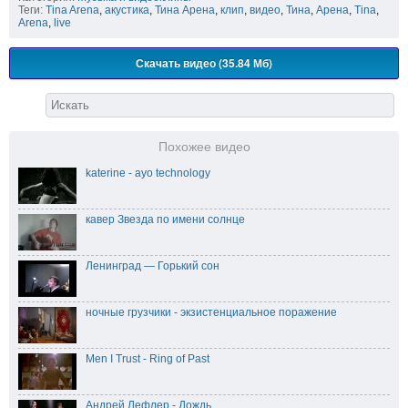
Теги:
Tina Arena
,
акустика
,
Тина Арена
,
клип
,
видео
,
Тина
,
Арена
,
Tina
,
Arena
,
live
Скачать видео (35.84 Мб)
Похожее видео
katerine - ayo technology
кавер Звезда по имени солнце
Ленинград — Горький сон
ночные грузчики - экзистенциальное поражение
Men I Trust - Ring of Past
Андрей Лефлер - Дождь