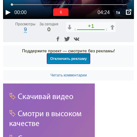
1x
00:00
04:24
6
Просмотры
За сегодня
+1
9
0
0
1
Поддержите проект — смотрите без рекламы!
Отключить рекламу
Читать комментарии