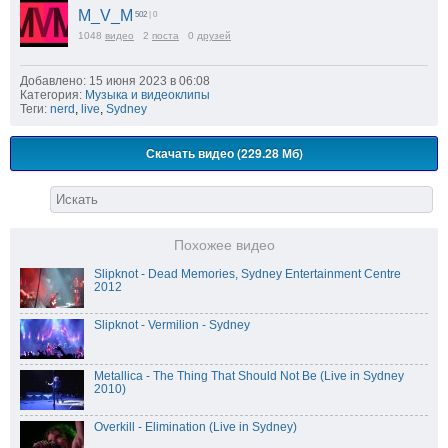
M_V_M
502
| 0
1048
видео
2
поста
0
друзей
Добавлено: 15 июня 2023 в 06:08
Категория:
Музыка и видеоклипы
Теги:
nerd
,
live
,
Sydney
Скачать видео (229.28 Мб)
Похожее видео
Slipknot - Dead Memories, Sydney Entertainment Centre
2012
Slipknot - Vermilion - Sydney
Metallica - The Thing That Should Not Be (Live in Sydney
2010)
Overkill - Elimination (Live in Sydney)