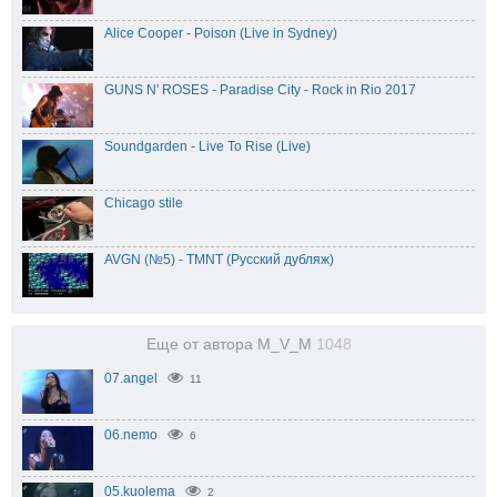
Alice Cooper - Poison (Live in Sydney)
GUNS N' ROSES - Paradise City - Rock in Rio 2017
Soundgarden - Live To Rise (Live)
Chicago stile
AVGN (№5) - TMNT (Русский дубляж)
Еще от автора M_V_M
1048
07.angel
11
06.nemo
6
05.kuolema
2