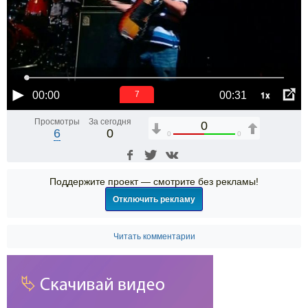
1x
00:00
00:31
6
Просмотры
За сегодня
0
6
0
0
0
Поддержите проект — смотрите без рекламы!
Отключить рекламу
Читать комментарии