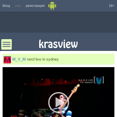
Вход
или
регистрация
18+
M_V_M
nerd live in sydney