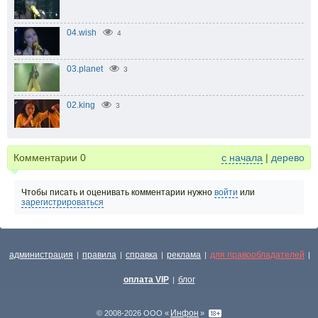
04.wish
4
03.planet
3
02.king
3
Комментарии
0
с начала
|
дерево
Чтобы писать и оценивать комментарии нужно
войти
или
зарегистрироваться
администрация
правила
справка
реклама
для правообладателей
|
|
|
|
|
оплата VIP
блог
|
Инфон
© 2008-2026 ООО «
»