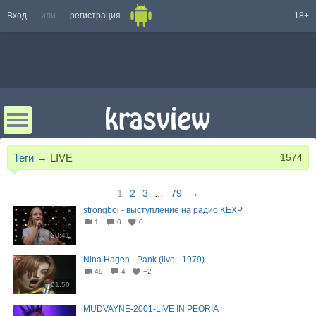
Вход
или
регистрация
18+
Теги
→
LIVE
1574
1
2
3
...
79
→
strongboi - выступление на радио KEXP
1
0
0
20:41
Nina Hagen - Pank (live - 1979)
49
4
−2
01:50
MUDVAYNE-2001-LIVE IN PEORIA