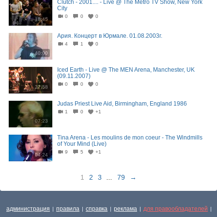
Clutch - 2001.... - Live @ The Metro TV Show, New York
City
0
0
0
18:45
Ария. Концерт в Юрмале. 01.08.2003г.
4
1
0
40:00
Iced Earth - Live @ The MEN Arena, Manchester, UK
(09.11.2007)
0
0
0
27:58
Judas Priest Live Aid, Birmingham, England 1986
1
0
+1
07:23
Tina Arena - Les moulins de mon coeur - The Windmills
of Your Mind (Live)
9
5
+1
04:24
1
2
3
...
79
→
администрация
правила
справка
реклама
для правообладателей
|
|
|
|
|