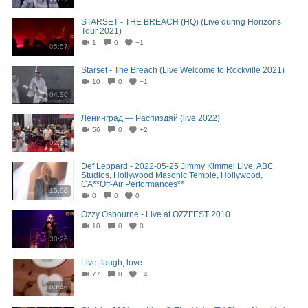
STARSET - THE BREACH (HQ) (Live during Horizons
Tour 2021)
1
0
−1
05:57
Starset - The Breach (Live Welcome to Rockville 2021)
10
0
−1
04:30
Ленинград — Распиздяй (live 2022)
56
0
+2
02:38
Def Leppard - 2022-05-25 Jimmy Kimmel Live, ABC
Studios, Hollywood Masonic Temple, Hollywood,
CA**Off-Air Performances**
15:06
0
0
0
Ozzy Osbourne - Live at OZZFEST 2010
10
0
0
30:26
Live, laugh, love
77
0
−4
00:46