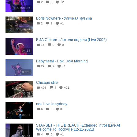
2
0
+2
01:06:36
Boris Nowhere - Уличная музыка
2
8
+1
01:42:59
ВИА Сливки - Летели недели (Live 2002)
16
0
0
04:14
Babymetal - Doki Doki Morning
29
2
−1
03:52
Chicago stile
408
4
+21
00:53
nerd live in sydney
6
0
0
00:31
STARSET - THE BREACH (Extended Intro) [Live At
Welcome To Rockville 12-11-2021]
4
0
+1
05:44