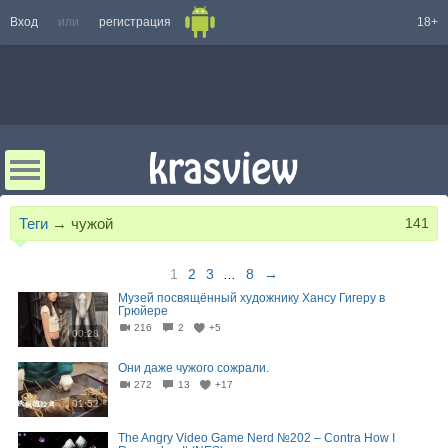
Вход
или
регистрация
18+
Теги
→
чужой
141
1
2
3
...
8
→
Музей посвящённый художнику Хансу Гигеру в
Грюйере
216
2
+5
00:28
Они даже чужого сожрали.
272
13
+17
01:52
The Angry Video Game Nerd №202 – Contra How I