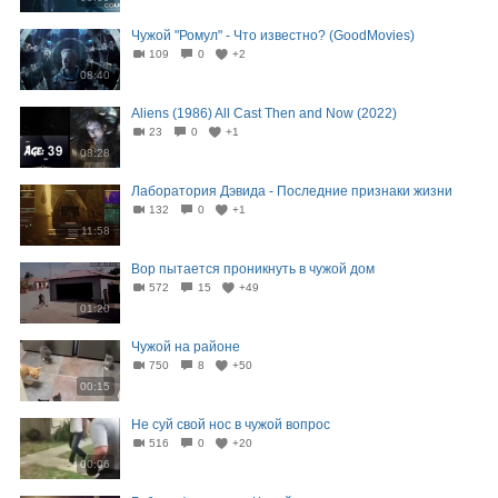
Чужой "Ромул" - Что известно? (GoodMovies)
109
0
+2
08:40
Aliens (1986) All Cast Then and Now (2022)
23
0
+1
08:28
Лаборатория Дэвида - Последние признаки жизни
132
0
+1
11:58
Вор пытается проникнуть в чужой дом
572
15
+49
01:20
Чужой на районе
750
8
+50
00:15
Не суй свой нос в чужой вопрос
516
0
+20
00:06