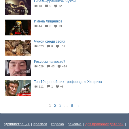
Гибель франшизы Чужой.
18
0
+2
28:38
Имена Хищников
44
0
+3
08:19
Чужой среди своих
823
8
+37
00:13
Ресурсы на месте?
629
43
+29
00:56
Топ 10 ценнейших трофеев для Хищника
111
1
+8
14:04
1
2
3
...
8
→
администрация
правила
справка
реклама
для правообладателей
|
|
|
|
|