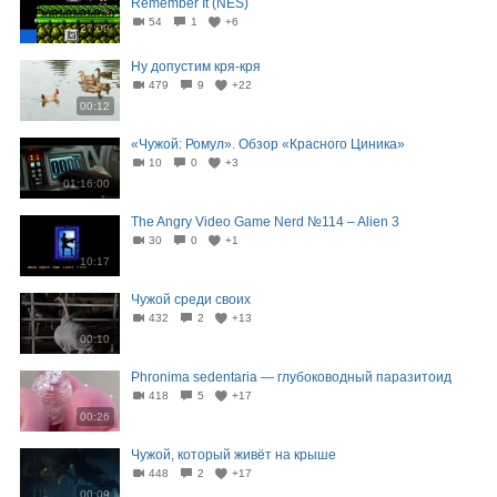
Remember It (NES)
54
1
+6
27:09
Ну допустим кря-кря
479
9
+22
00:12
«Чужой: Ромул». Обзор «Красного Циника»
10
0
+3
01:16:00
The Angry Video Game Nerd №114 – Alien 3
30
0
+1
10:17
Чужой среди своих
432
2
+13
00:10
Phronima sedentaria — глубоководный паразитоид
418
5
+17
00:26
Чужой, который живёт на крыше
448
2
+17
00:09