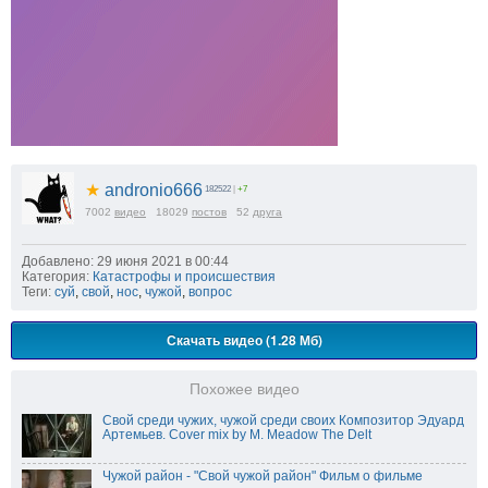
★
andronio666
182522
|
+7
7002
видео
18029
постов
52
друга
Добавлено: 29 июня 2021 в 00:44
Категория:
Катастрофы и происшествия
Теги:
суй
,
свой
,
нос
,
чужой
,
вопрос
Скачать видео (1.28 Мб)
Похожее видео
Свой среди чужих, чужой среди своих Композитор Эдуард
Артемьев. Cover mix by M. Meadow The Delt
Чужой район - "Свой чужой район" Фильм о фильме