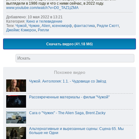
выглядели в 1986 году и что с ними сейчас, в 2022 году.
www.youtube.com/watch?v=D0_TAZ1jZMA
Добавлено: 10 мая 2022 в 13:21
Категория:
Кино и телевидение
Теги:
Чужой
,
Чужие
,
Alien
,
ксеноморф
,
фантастика
,
Ридли Скотт
,
Джеймс Кэмерон
,
Рипли
Скачать видео (41.18 Мб)
Похожее видео
Чужой. Антология: 1.1. - Чудовище со Звёзд
Рассекреченные материалы - фильм "Чужой"
Сага о "Чужих" - The Alien Saga, Brent Zacky
Альтернативные и вырезанные сцены: Сцена 65. Мы
больше не Одни