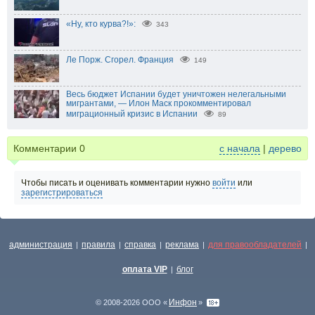
«Ну, кто курва?!»:
343
Ле Порж. Сгорел. Франция
149
Весь бюджет Испании будет уничтожен нелегальными
мигрантами, — Илон Маск прокомментировал
миграционный кризис в Испании
89
Комментарии
0
с начала
|
дерево
Чтобы писать и оценивать комментарии нужно
войти
или
зарегистрироваться
администрация
правила
справка
реклама
для правообладателей
|
|
|
|
|
оплата VIP
блог
|
Инфон
© 2008-2026 ООО «
»