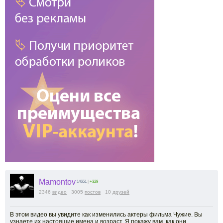
Mamontov
14651
|
+329
2346
видео
3005
постов
10
друзей
В этом видео вы увидите как изменились актеры фильма Чужие. Вы
узнаете их настоящие имена и возраст. Я покажу вам, как они