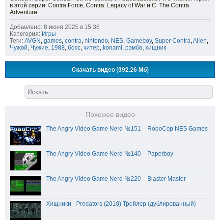
в этой серии: Contra Force, Contra: Legacy of War и C: The Contra
Adventure.
Добавлено: 8 июня 2025 в 15:36
Категория:
Игры
Теги:
AVGN
,
games
,
contra
,
nintendo
,
NES
,
Gameboy
,
Super Contra
,
Alien
,
Чужой
,
Чужие
,
1988
,
босс
,
читер
,
konami
,
рэмбо
,
хищник
Скачать видео (392.26 Мб)
Похожее видео
The Angry Video Game Nerd №151 – RoboCop NES Games
The Angry Video Game Nerd №140 – Paperboy
The Angry Video Game Nerd №220 – Blaster Master
Хищники - Predators (2010) Трейлер (дублированный)