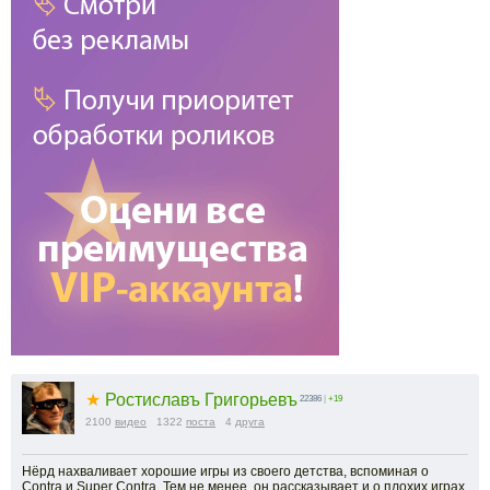
★
Ростиславъ Григорьевъ
22386
|
+19
2100
видео
1322
поста
4
друга
Нёрд нахваливает хорошие игры из своего детства, вспоминая о
Contra и Super Contra. Тем не менее, он рассказывает и о плохих играх