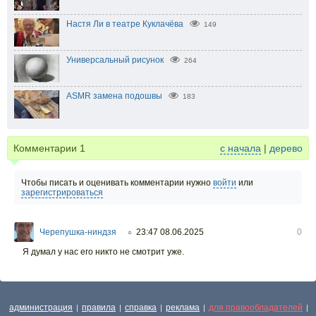
Настя Ли в театре Куклачёва
149
Универсальный рисунок
264
ASMR замена подошвы
183
Комментарии
1
с начала
|
дерево
Чтобы писать и оценивать комментарии нужно
войти
или
зарегистрироваться
Черепушка-ниндзя
23:47 08.06.2025
0
○
Я думал у нас его никто не смотрит уже.
администрация
правила
справка
реклама
для правообладателей
|
|
|
|
|