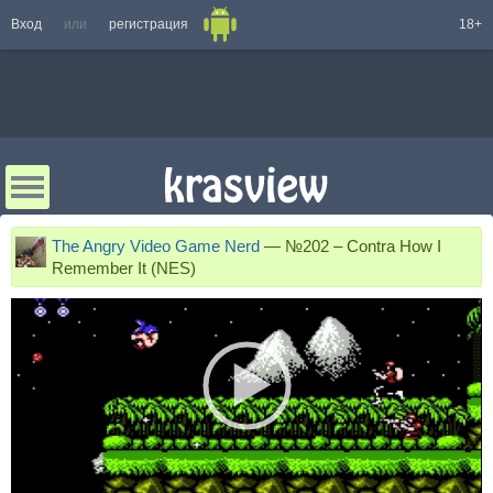
Вход
или
регистрация
18+
The Angry Video Game Nerd
—
№202 – Contra How I
Remember It (NES)