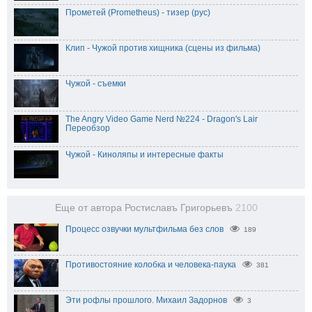
Прометей (Prometheus) - тизер (рус)
Клип - Чужой против хищника (сцены из фильма)
Чужой - съемки
The Angry Video Game Nerd №224 - Dragon's Lair
Переобзор
Чужой - Киноляпы и интересные факты
Еще от автора Ростиславъ Григорьевъ
2100
Процесс озвучки мультфильма без слов
189
Противостояние колобка и человека-паука
381
Эти рофлы прошлого. Михаил Задорнов
3