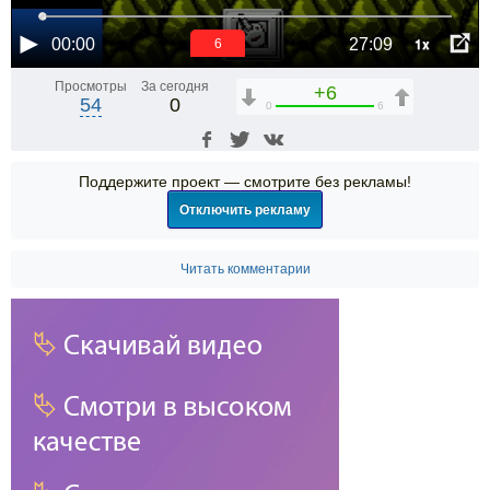
1x
00:00
27:09
6
Просмотры
За сегодня
+6
54
0
0
6
Поддержите проект — смотрите без рекламы!
Отключить рекламу
Читать комментарии