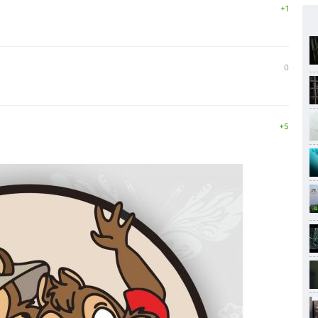
+1
0
+5