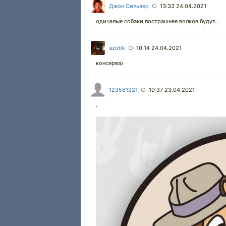
Джон Сильвер
13:33 24.04.2021
○
одичалые собаки пострашнее волков будут...
azotik
10:14 24.04.2021
○
консерва)
123581321
19:37 23.04.2021
○
.