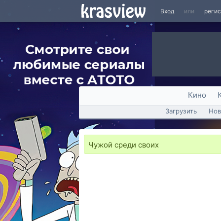
Вход
или
реги
Кино
Загрузить
Нов
Чужой среди своих