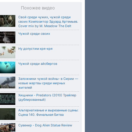
Похожее видео
Свой среди чужих, чужой среди
своих Композитор Эдуард Артемьев.
Cover mix by M. Meadow The Delt
Чужой среди своих
Ну допустим кря-кря
Чужой среди айсбергов
Заложники чужой войны- в Сирии —
новые жертвы среди мирных
жителей
Хищники - Predators (2010) Трейлер
(дублированный)
Альтернативные и вырезанные сцены:
Сцена 140. Финальная Битва
Сувенир - Dog Alien Statue Review