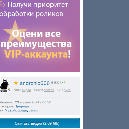
★
andronio666
182522
|
+7
7002
видео
18029
постов
52
друга
бавлено: 23 апреля 2021 в 00:50
тегория:
Природа
ги:
Чужой
,
среди
,
своих
Скачать видео (2.69 Мб)