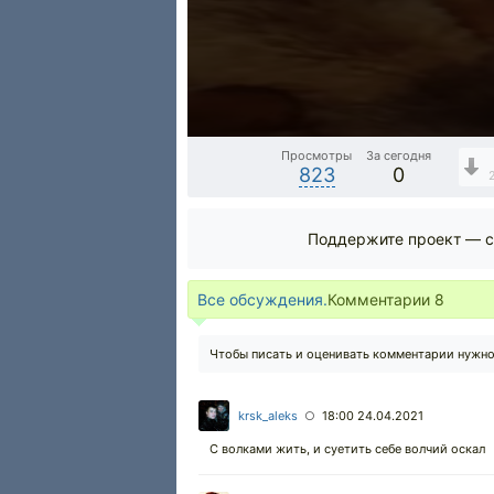
Просмотры
За сегодня
823
0
Поддержите проект — с
Все обсуждения.
Комментарии
8
Чтобы писать и оценивать комментарии нужн
krsk_aleks
18:00 24.04.2021
○
С волками жить, и суетить себе волчий оскал