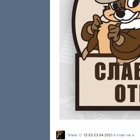
Grana
12:53 23.04.2021
в ответ на ↓
○