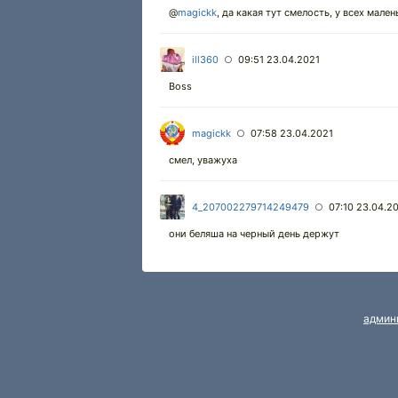
@
magickk
,
да какая тут смелость, у всех мале
ill360
09:51 23.04.2021
○
Boss
magickk
07:58 23.04.2021
○
смел, уважуха
4_207002279714249479
07:10 23.04.2
○
они беляша на черный день держут
админ