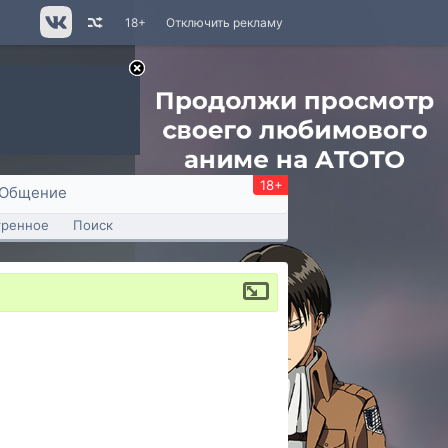
18+
Отключить рекламу
18+
Общение
тренное
Поиск