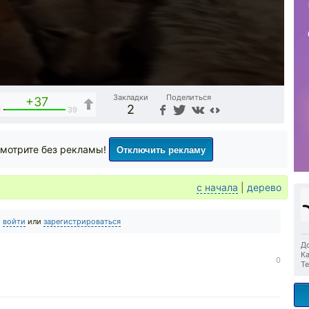
Закладки
Поделиться
+37
2
2
39
Отключить рекламу
мотрите без рекламы!
с начала
|
дерево
о
войти
или
зарегистрироваться
До
Ка
0
Те