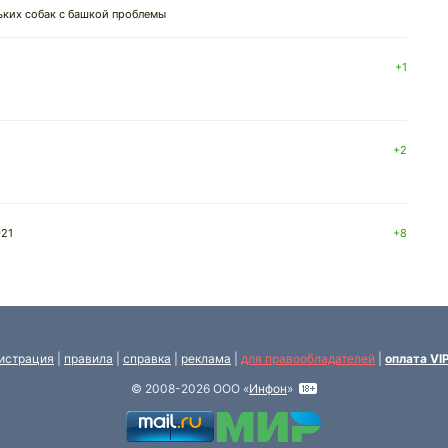
ньких собак с башкой проблемы
+1
+2
021
+8
истрация
|
правила
|
справка
|
реклама
|
для правообладателей
|
оплата VI
© 2008-2026 ООО «
Инфон
»