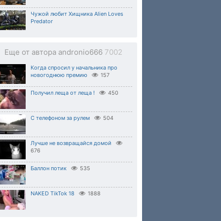
Чужой любит Хищника Alien Loves
Predator
Еще от автора andronio666
7002
Когда спросил у начальника про
новогоднюю премию
157
Получил леща от леща !
450
С телефоном за рулем
504
Лучше не возвращайся домой
676
Баллон потик
535
NAKED TikTok 18
1888