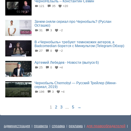
ЧерноНЕбыль -- Константин Сёмин
121
35
+20
01:00:37
Зачем сняли сериал про Чернобыль? (Руслан
Осташко)
31
3
−2
05:52
В «Чернобыль» требуют темнокожих актеров, а
Badcomedian борется с Минкультом (Telegram.Обзор)
27
0
−2
06:27
Артемий Лебедев - Новости (выпуск 6)
25
0
+4
10:07
Чернобыль Chernobyl — Русский Трейлер (Мини-
сериал, 2019)
196
3
+4
02:28
1
2
3
...
5
→
администрация
правила
справка
реклама
для правообладателей
|
|
|
|
|