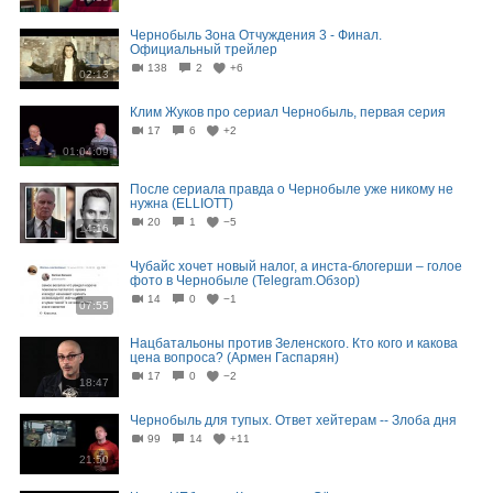
Чернобыль Зона Отчуждения 3 - Финал.
Официальный трейлер
138
2
+6
02:13
Клим Жуков про сериал Чернобыль, первая серия
17
6
+2
01:04:09
После сериала правда о Чернобыле уже никому не
нужна (ELLIOTT)
20
1
−5
14:16
Чубайс хочет новый налог, а инста-блогерши – голое
фото в Чернобыле (Telegram.Обзор)
14
0
−1
07:55
Нацбатальоны против Зеленского. Кто кого и какова
цена вопроса? (Армен Гаспарян)
17
0
−2
18:47
Чернобыль для тупых. Ответ хейтерам -- Злоба дня
99
14
+11
21:50