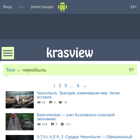
Вход
или
регистрация
18+
Теги
→
чернобыль
97
1
2
3
...
5
→
Чернобыль: Трагедия, изменившая мир. Уроки
истории
10
0
+2
51:21
Badcomedian — учит Козловского плановой
экономике!
103
0
+11
08:16
S.T.A.L.K.E.R. 2: Сердце Чернобыля — Официальный