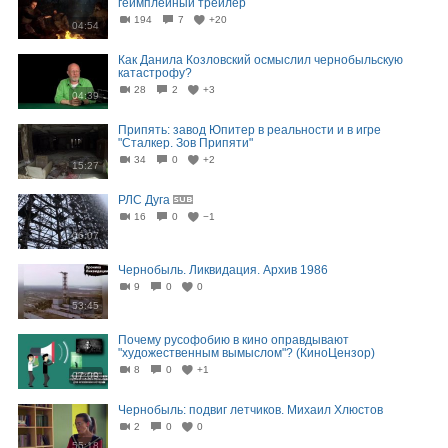
геймплейный трейлер
194
7
+20
04:54
Как Данила Козловский осмыслил чернобыльскую
катастрофу?
28
2
+3
04:39
Припять: завод Юпитер в реальности и в игре
"Сталкер. Зов Припяти"
34
0
+2
15:27
РЛС Дуга
16
0
−1
06:07
Чернобыль. Ликвидация. Архив 1986
9
0
0
53:45
Почему русофобию в кино оправдывают
"художественным вымыслом"? (КиноЦензор)
8
0
+1
07:09
Чернобыль: подвиг летчиков. Михаил Хлюстов
2
0
0
55:18