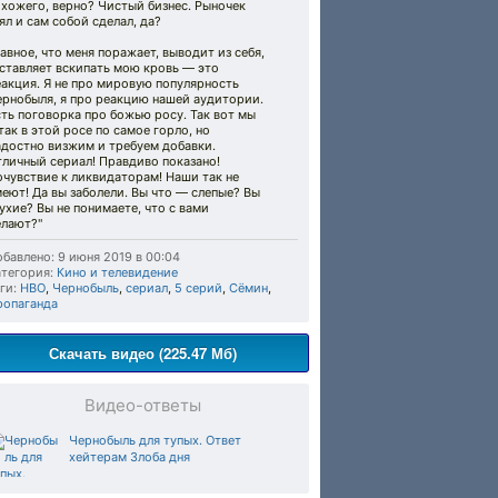
хожего, верно? Чистый бизнес. Рыночек
ял и сам собой сделал, да?
авное, что меня поражает, выводит из себя,
ставляет вскипать мою кровь — это
акция. Я не про мировую популярность
ернобыля, я про реакцию нашей аудитории.
ть поговорка про божью росу. Так вот мы
так в этой росе по самое горло, но
адостно визжим и требуем добавки.
личный сериал! Правдиво показано!
чувствие к ликвидаторам! Наши так не
еют! Да вы заболели. Вы что — слепые? Вы
ухие? Вы не понимаете, что с вами
елают?"
бавлено: 9 июня 2019 в 00:04
тегория:
Кино и телевидение
ги:
HВО
,
Чернобыль
,
сериал
,
5 серий
,
Сёмин
,
ропаганда
Скачать видео (225.47 Мб)
Видео-ответы
Чернобыль для тупых. Ответ
хейтерам Злоба дня