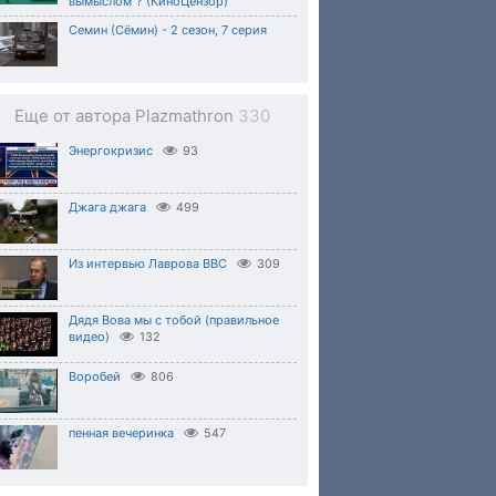
вымыслом"? (КиноЦензор)
Семин (Сёмин) - 2 сезон, 7 серия
Еще от автора Plazmathron
330
Энергокризис
93
Джага джага
499
Из интервью Лаврова ВВС
309
Дядя Вова мы с тобой (правильное
видео)
132
Воробей
806
пенная вечеринка
547