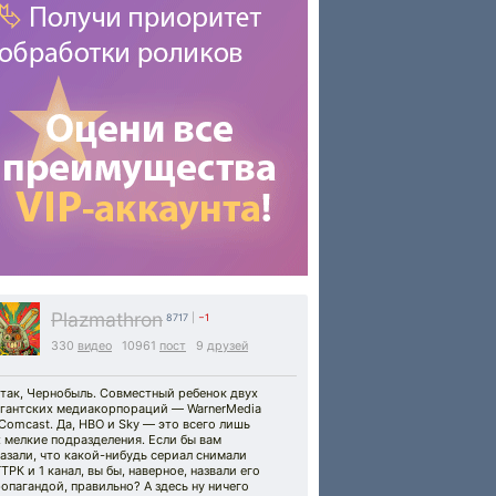
Plazmathron
8717
|
−1
330
видео
10961
пост
9
друзей
так, Чернобыль. Совместный ребенок двух
игантских медиакорпораций — WarnerMedia
Comcast. Да, HBO и Sky — это всего лишь
 мелкие подразделения. Если бы вам
азали, что какой-нибудь сериал снимали
ТРК и 1 канал, вы бы, наверное, назвали его
опагандой, правильно? А здесь ну ничего