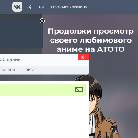
18+
Отключить рекламу
18+
Общение
тренное
Поиск