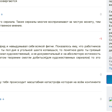
провергаются
по
вз
Гл
а ↓
0
за
ре
о сериала. Такие сериалы многие воспринимают за чистую монету, тем
Ч
твенное мнение.
Ес
и 
р
От
-1
Со
ум
бред и навыдумывал себе всякой фигни. Показалось ему, что работников
гл
 ты пол дня в угольной шахте копаешься, то понятное дело ты грязный
д
ериал художественный, а не документальный и на абсолютную истинность
 этом творении смогли добиться(для художественных сериалов) то это
До
Ка
Те
П
↓
0
 у тебя происходит масштабная катастрофа которая на всём континенте
на ↓
0