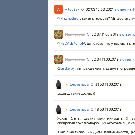
yrtou337
02:03 15.03.2021
в ответ на 
○
@
Plazmathron
,
какая гласность? Мы достаточн
Plazmathron
22:37 11.06.2019
в ответ н
○
@
HEDALEKCTbIP
,
да потому что у нас была гла
Plazmathron
22:34 11.06.2019
в ответ 
○
@
lastkerby
,
ты прежде чем пиздануть, опроверг
★
torquemada
21:53 11.06.2019
○
хохлы... такие хохлы. ))
★
torquemada
18:56 11.06.2019
○
Хохлы, блять... хватит меня минусить. От 
сибирский хохол говорю... ну обосрались, с ке
А нас с наступающим Днем Независимости, ца