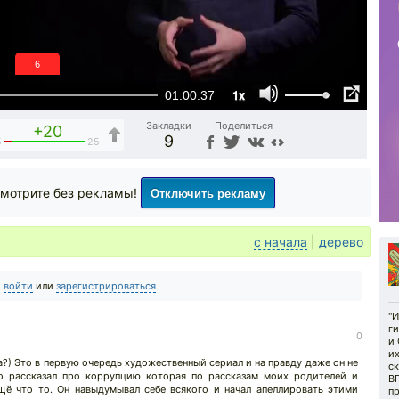
5
1x
01:00:37
Закладки
Поделиться
+20
9
5
25
Отключить рекламу
мотрите без рекламы!
с начала
|
дерево
о
войти
или
зарегистрироваться
"И
г
↓
0
и 
их
а?) Это в первую очередь художественный сериал и на правду даже он не
ск
то рассказал про коррупцию которая по рассказам моих родителей и
ВГ
щё что то. Он навыдумывал себе всякого и начал апеллировать этими
пр