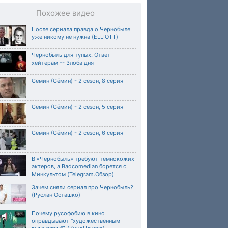
Похожее видео
После сериала правда о Чернобыле
уже никому не нужна (ELLIOTT)
Чернобыль для тупых. Ответ
хейтерам -- Злоба дня
Семин (Сёмин) - 2 сезон, 8 серия
Семин (Сёмин) - 2 сезон, 5 серия
Семин (Сёмин) - 2 сезон, 6 серия
В «Чернобыль» требуют темнокожих
актеров, а Badcomedian борется с
Минкультом (Telegram.Обзор)
Зачем сняли сериал про Чернобыль?
(Руслан Осташко)
Почему русофобию в кино
оправдывают "художественным