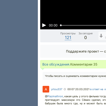
00:00
Просмотры
За сегодня
121
0
Поддержите проект — с
Все обсуждения.
Комментарии
35
Чтобы писать и оценивать комментарии нужн
yrtou337
00:07 20.03.2021
в ответ на 
○
@
Plazmathron
,
какая цель у этого фильма тогд
претендует. максимум что Сёмин сделал, э
бабушек была много где, ну и может быть е