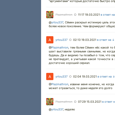
"аргументами" которые достаточно быстро о
Plazmathron
11:17 19.03.2021
в ответ н
○
@
yrtou337
,
Сёмин раскрыл истинную цель этог
более новое поколение. Чем формируют общес
yrtou337
02:13 19.03.2021
в ответ на ↓
○
@
Plazmathron
,
тем более Сёмин нёс какой то 
шахт выставили грязными свиньями, но когда
будешь. Да и видимо ты позабыл о том, что с
не претендует, а учитывая какой точности в
достаточно хороший сериал.
yrtou337
02:04 19.03.2021
в ответ на 
○
@
Plazmathron
,
извини меня конечно, но когда
может отразиться, то даже неделя это долго
Plazmathron
07:29 15.03.2021
в ответ 
○
@
yrtou337
,
неделю