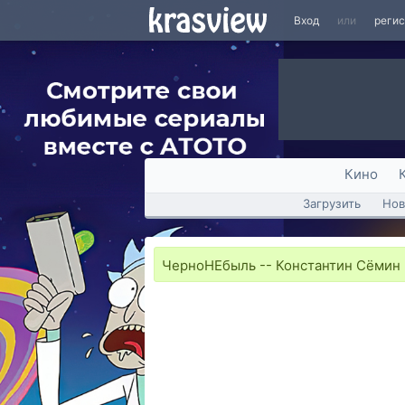
Вход
или
реги
Кино
Загрузить
Нов
ЧерноНЕбыль -- Константин Сёмин