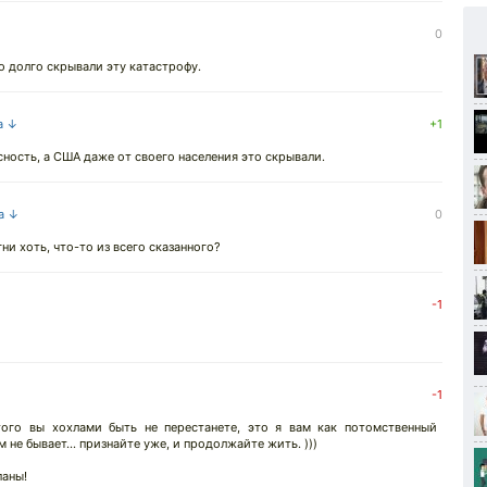
↓
0
о долго скрывали эту катастрофу.
а ↓
+1
сность, а США даже от своего населения это скрывали.
на ↓
0
ни хоть, что-то из всего сказанного?
-1
-1
этого вы хохлами быть не перестанете, это я вам как потомственный
м не бывает... признайте уже, и продолжайте жить. )))
паны!