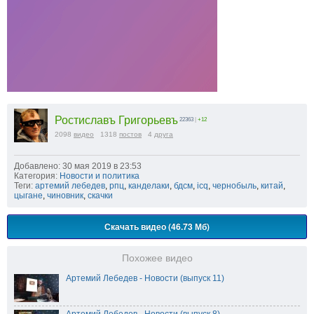
Ростиславъ Григорьевъ
22363
|
+12
2098
видео
1318
постов
4
друга
Добавлено: 30 мая 2019 в 23:53
Категория:
Новости и политика
Теги:
артемий лебедев
,
рпц
,
канделаки
,
бдсм
,
icq
,
чернобыль
,
китай
,
цыгане
,
чиновник
,
скачки
Скачать видео (46.73 Мб)
Похожее видео
Артемий Лебедев - Новости (выпуск 11)
Артемий Лебедев - Новости (выпуск 8)