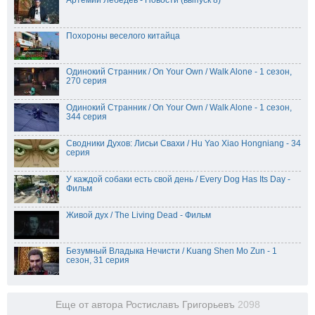
Похороны веселого китайца
Одинокий Странник / On Your Own / Walk Alone - 1 сезон,
270 серия
Одинокий Странник / On Your Own / Walk Alone - 1 сезон,
344 серия
Сводники Духов: Лисьи Свахи / Hu Yao Xiao Hongniang - 34
серия
У каждой собаки есть свой день / Every Dog Has Its Day -
Фильм
Живой дух / The Living Dead - Фильм
Безумный Владыка Нечисти / Kuang Shen Mo Zun - 1
сезон, 31 серия
Еще от автора Ростиславъ Григорьевъ
2098