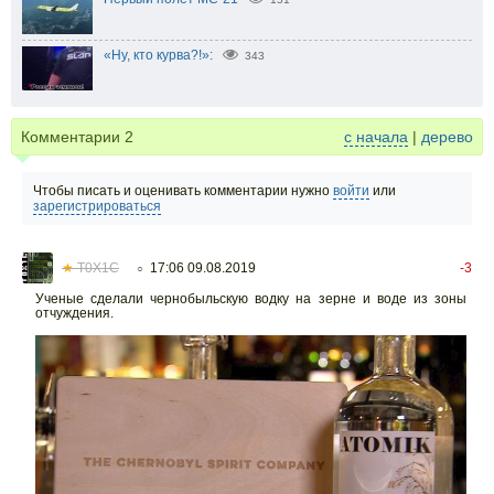
«Ну, кто курва?!»:
343
Комментарии
2
с начала
|
дерево
Чтобы писать и оценивать комментарии нужно
войти
или
зарегистрироваться
★
T0X1C
17:06 09.08.2019
-3
○
Ученые сделали чернобыльскую водку на зерне и воде из зоны
отчуждения.