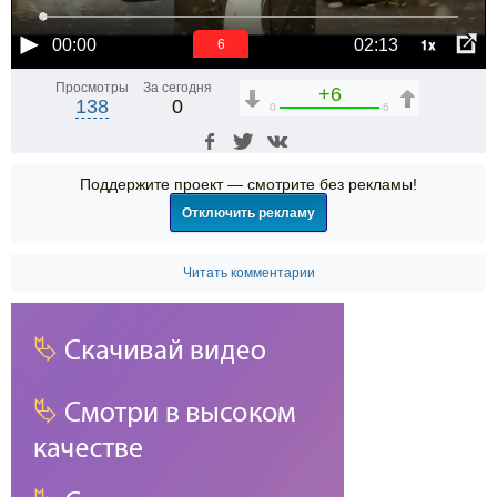
1x
00:00
02:13
6
Просмотры
За сегодня
+6
138
0
0
6
Поддержите проект — смотрите без рекламы!
Отключить рекламу
Читать комментарии