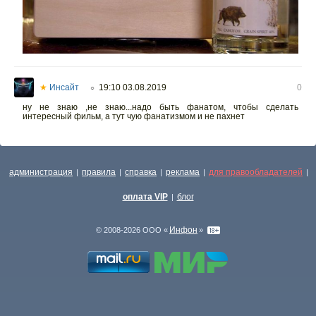
★
Инсайт
19:10 03.08.2019
0
○
ну не знаю ,не знаю...надо быть фанатом, чтобы сделать
интересный фильм, а тут чую фанатизмом и не пахнет
администрация
правила
справка
реклама
для правообладателей
|
|
|
|
|
оплата VIP
блог
|
Инфон
© 2008-2026 ООО «
»