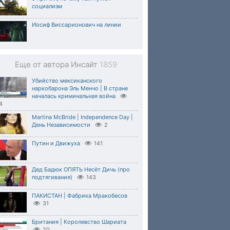
социализм
Иосиф Виссарионович на линии
Еще от автора Инсайт
1859
Убийство мексиканского
наркобарона Эль Менчо | В стране
началась криминальная война
4
Martina McBride | Independence Day |
День Независимости
2
Путин и Движуха
141
Дед Бадюк ОПЯТЬ Несёт Дичь (про
подтягивания)
143
ПАКИСТАН | Фабрика Мракобесов
31
Британия | Королевство Шариата
20