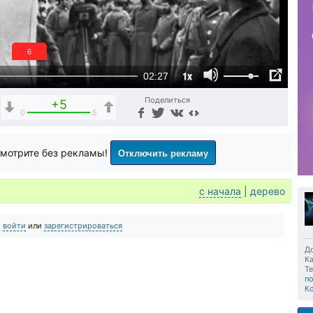
6
1x
02:27
Поделиться
+5
0
5
Отключить рекламу
мотрите без рекламы!
с начала
|
дерево
о
войти
или
зарегистрироваться
До
Ка
Те
п
К