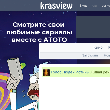
Вход
или
реги
Кино
Загрузить
Нов
Голос Людей Истины
Живая речь