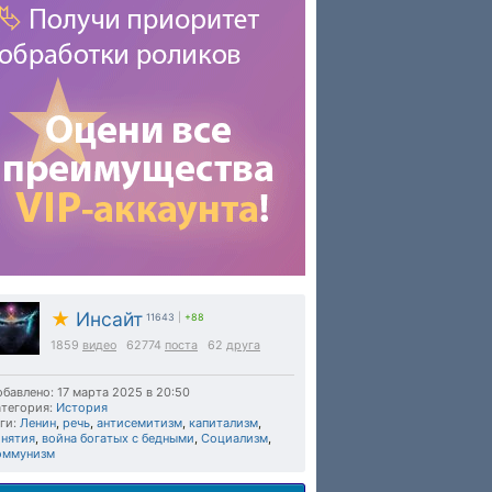
★
Инсайт
11643
|
+88
1859
видео
62774
поста
62
друга
бавлено: 17 марта 2025 в 20:50
тегория:
История
ги:
Ленин
,
речь
,
антисемитизм
,
капитализм
,
онятия
,
война богатых с бедными
,
Социализм
,
оммунизм