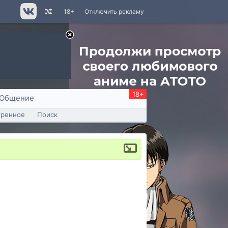
18+
Отключить рекламу
18+
Общение
тренное
Поиск