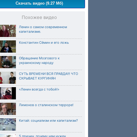
Скачать видео (9.27 Мб)
Похожее видео
Ленин о самом современном
капитализме.
Константин Сёмин и его ложь
Обращение Мозгового к
украинскому народу
СУТЬ ВРЕМЕНИ ВСЯ ПРАВДА!!! ЧТО
СКРЫВАЕТ КУРГИНЯН
«Ленин всегда с тобой!»
Лимонов о сталинском терроре!
Китай: социализм или капитализм?
5 причин, почему нам нужен