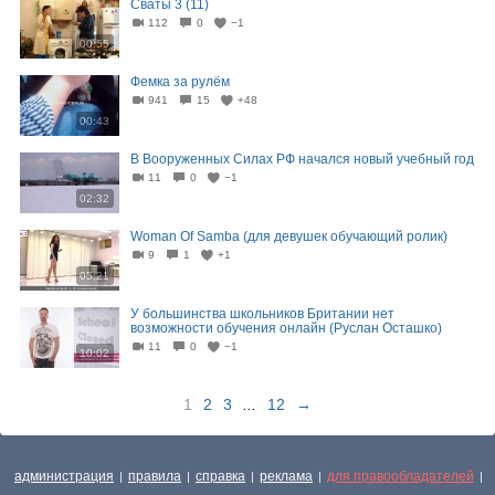
Сваты 3 (11)
112
0
−1
00:55
Фемка за рулём
941
15
+48
00:43
В Вооруженных Силах РФ начался новый учебный год
11
0
−1
02:32
Woman Of Samba (для девушек обучающий ролик)
9
1
+1
05:21
У большинства школьников Британии нет
возможности обучения онлайн (Руслан Осташко)
11
0
−1
10:02
1
2
3
...
12
→
администрация
правила
справка
реклама
для правообладателей
|
|
|
|
|