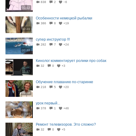
838
2
−6
00:12
Особенности немецкой рыбалки
386
8
+19
00:49
супер инструктор !!!
282
7
+24
00:48
Кинолог комментирует ролики про собак
32
0
+3
11:37
Обучение плаванию по-старинке
218
5
+20
00:56
урок первый...
378
1
+46
00:20
Ремонт телевизоров. Это сложно?
32
0
+5
06:16