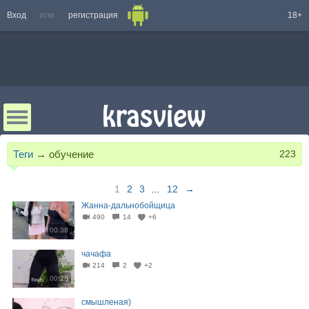
Вход
или
регистрация
18+
Теги
→
обучение
223
1
2
3
...
12
→
Жанна-дальнобойщица
490
14
+6
00:38
чачафа
214
2
+2
00:26
смышленая)