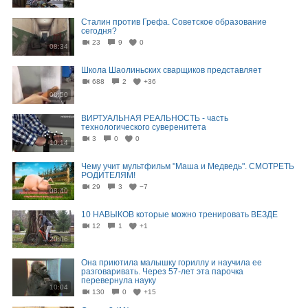
Сталин против Грефа. Советское образование
сегодня?
23
9
0
08:34
Школа Шаолиньских сварщиков представляет
688
2
+36
00:50
ВИРТУАЛЬНАЯ РЕАЛЬНОСТЬ - часть
технологического суверенитета
3
0
0
10:14
Чему учит мультфильм "Маша и Медведь". СМОТРЕТЬ
РОДИТЕЛЯМ!
29
3
−7
08:40
10 НАВЫКОВ которые можно тренировать ВЕЗДЕ
12
1
+1
20:06
Она приютила малышку гориллу и научила ее
разговаривать. Через 57-лет эта парочка
перевернула науку
10:04
130
0
+15