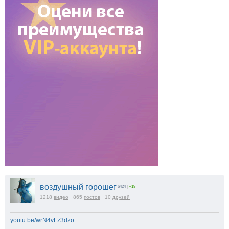
воздушный горошег
6424
|
+19
1218
видео
865
постов
10
друзей
youtu.be/wrN4vFz3dzo