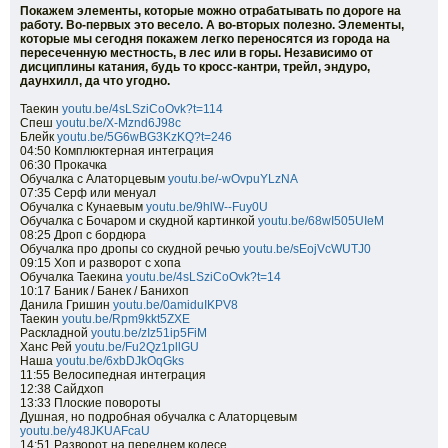
Покажем элементы, которые можно отрабатывать по дороге на
работу. Во-первых это весело. А во-вторых полезно. Элементы,
которые мы сегодня покажем легко переносятся из города на
пересеченную местность, в лес или в горы. Независимо от
дисциплины катания, будь то кросс-кантри, трейл, эндуро,
даунхилл, да что угодно.
Таекин
youtu.be/4sLSziCoOvk?t=114
Спеш
youtu.be/X-Mznd6J98c
Блейк
youtu.be/5G6wBG3KzKQ?t=246
04:50 Комплюктерная интеграция
06:30 Прокачка
Обучалка с Алаторцевым
youtu.be/-wOvpuYLzNA
07:35 Серф или менуал
Обучалка с Кунаевым
youtu.be/9hlW--Fuy0U
Обучалка с Бочаром и скудной картинкой
youtu.be/68wI505UIeM
08:25 Дроп с бордюра
Обучалка про дропы со скудной речью
youtu.be/sEojVcWUTJ0
09:15 Хоп и разворот с хопа
Обучалка Таекина
youtu.be/4sLSziCoOvk?t=14
10:17 Баник / Банек / Банихоп
Данила Гришин
youtu.be/0amiduIKPV8
Таекин
youtu.be/Rpm9kkt5ZXE
Раскладной
youtu.be/zIz51ip5FiM
Ханс Рей
youtu.be/Fu2Qz1pllGU
Наша
youtu.be/6xbDJkOqGks
11:55 Велосипедная интеграция
12:38 Сайдхоп
13:33 Плоские повороты
Душная, но подробная обучалка с Алаторцевым
youtu.be/y48JKUAFcaU
14:51 Разворот на переднем колесе