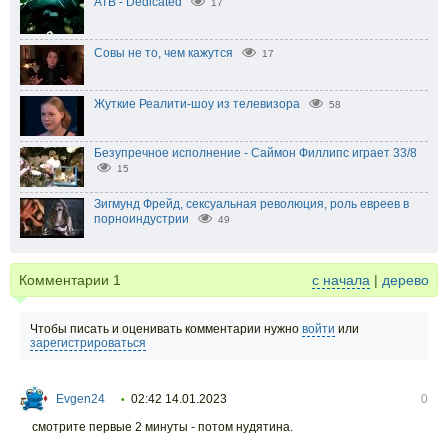
ATB - Dedicated
17
Совы не то, чем кажутся
17
Жуткие Реалити-шоу из телевизора
58
Безупречное исполнение - Саймон Филлипс играет 33/8
15
Зигмунд Фрейд, сексуальная революция, роль евреев в
порноиндустрии
49
Комментарии
1
с начала
|
дерево
Чтобы писать и оценивать комментарии нужно
войти
или
зарегистрироваться
Evgen24
02:42 14.01.2023
0
•
смотрите первые 2 минуты - потом нудятина.