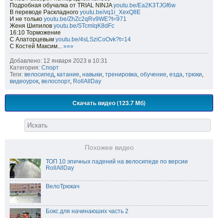
Подробная обучалка от TRIAL NINJA
youtu.be/Ea2K3TJGf6w
В переводе Раскладного
youtu.be/vq1i_XexQ8E
И не только
youtu.be/ZhZc2qRv9WE?t=971
Женя Шипилов
youtu.be/STcmlqK8dFc
16:10 Торможение
С Алаторцевым
youtu.be/4sLSziCoOvk?t=14
С Костей Максим...
»»»
Добавлено: 12 января 2023 в 10:31
Категория:
Спорт
Теги:
велосипед
,
катание
,
навыки
,
тренировка
,
обучение
,
езда
,
трюки
,
видеоурок
,
велоспорт
,
RollAllDay
Скачать видео (123.7 Мб)
Похожее видео
ТОП 10 эпичных падений на велосипеде по версии
RollAllDay
ВелоТрюкач
Бокс для начинаюших часть 2