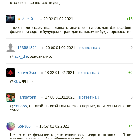
в голове насрано, аж пи.дец
★
Инсайт
20:02 01.02.2021
+15
○
таких надо сразу прав лишать..иначе её тупорылая философия
фемки приведёт в будущем к трагедии на каком нибудь перекрёстке
123581321
20:00 01.02.2021
в ответ на ↓
0
○
@
jack_die
,
однозначно.
Клауд Эйр
18:32 01.02.2021
в ответ на ↓
+2
○
@
kalv
,
ФТП.:)
Farnsworth
17:08 01.02.2021
в ответ на ↓
0
○
@
Sol-365
,
С такой логикой вам место в тюрьме, по чему вы еще не
там?
Sol-365
16:57 01.02.2021
+4
○
Нет, это не феминистка, это извиняюсь пизда в штанах. ... Я не