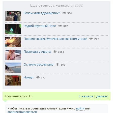
Еще от автора Farnsworth
2682
Зачем этим двум кирпич?
584
Редкий грустный Пепе
312
Порция свежих булочек для вас этим утром!
217
Пивнушка у Ашота
1854
Отлично рассчитано
663
Нокаут
571
Комментарии
15
с начала
|
дерево
Чтобы писать и оценивать комментарии нужно
войти
или
зарегистрироваться