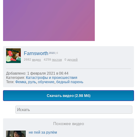
Farnsworth
20115
| 0
2682
видео
4259
постов
0
друзей
Добавлено: 1 февраля 2021 в 06:44
Категория:
Катастрофы и происшествия
Теги:
Фемка
,
руль
,
обучение
,
бедный парень
Скачать видео (2.98 Мб)
Похожее видео
не пей за рулём