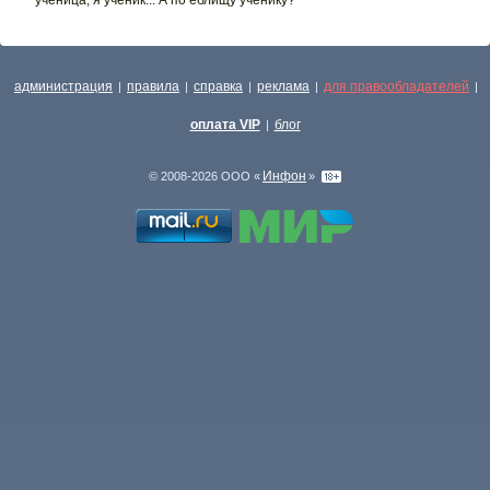
ученица, я ученик... А по еблищу ученику?
администрация
правила
справка
реклама
для правообладателей
|
|
|
|
|
оплата VIP
блог
|
Инфон
© 2008-2026 ООО «
»