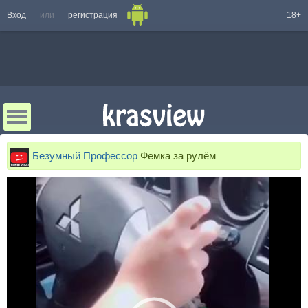
Вход
или
регистрация
18+
Безумный Профессор
Фемка за рулём