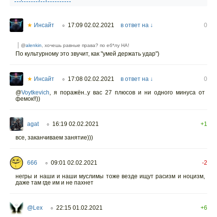
★
Инсайт
17:09 02.02.2021
в ответ на ↓
0
○
@
alenkin
, хочешь равные права? по еб*лу НА!
По культурному это звучит, как "умей держать удар")
★
Инсайт
17:08 02.02.2021
в ответ на ↓
0
○
@
Voytkevich
,
я поражён..у вас 27 плюсов и ни одного минуса от
фемок!!))
agat
16:19 02.02.2021
+1
○
все, заканчиваем занятие)))
666
09:01 02.02.2021
-2
○
негры и наши и наши муслимы тоже везде ищут расизм и ноцизм,
даже там где им и не пахнет
@Lex
22:15 01.02.2021
+6
○