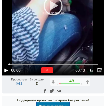
1x
00:00
00:43
5
Просмотры
За сегодня
+48
941
0
9
57
Поддержите проект — смотрите без рекламы!