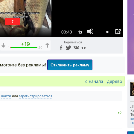
6
1x
00:49
Поделиться
+19
1
20
Отключить рекламу
мотрите без рекламы!
с начала
|
дерево
о
войти
или
зарегистрироваться
До
Ка
+2
Те
к
Г