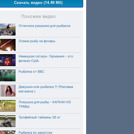
Скачать видео (14.49 Мб)
Похожее видео
Отличное решение для рыбаков
Ловим рыбу на фонарь
Немецкая сатира- Германия - это
филиал США.
Рыбалка от BBC
Девушка или рыбалка ?! (Реклама
магазина ).
Ловушка для рыбы - КАПКАН ИЗ
ТРАВЫ
Трофейный таймень 36 кг
Рыбалка по азиатски