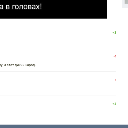
+3
-1
у, а этот дикий народ.
-1
+4