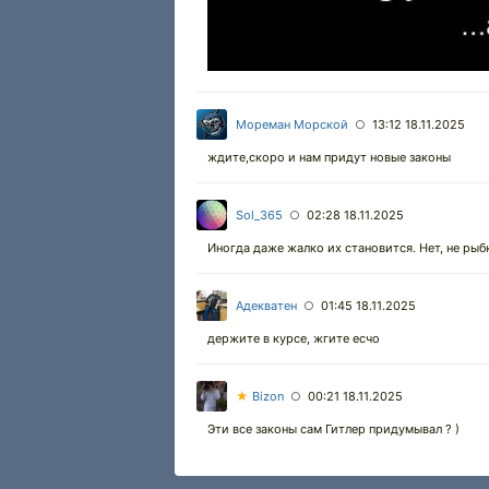
Мореман Морской
13:12 18.11.2025
○
ждите,скоро и нам придут новые законы
Sol_365
02:28 18.11.2025
○
Иногда даже жалко их становится. Нет, не рыбк
Адекватен
01:45 18.11.2025
○
держите в курсе, жгите есчо
★
Bizon
00:21 18.11.2025
○
Эти все законы сам Гитлер придумывал ? )