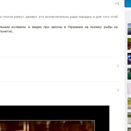
+3
 глотки режут, делают это исключительно ради порядка и для того чтоб
льным исламом, и видео про законы в Германии на поимку рыбы на
понятно..
0
0