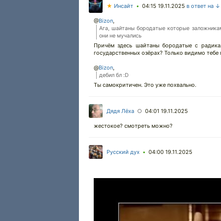
★
Инсайт
04:15 19.11.2025
в ответ на ↓
•
@
Bizon
,
Ага, шайтаны бородатые которые заложникам
они не мучались
Причём здесь шайтаны бородатые с радика
государственных озёрах? Только видимо тебе 
@
Bizon
,
дебил бл :D
Ты самокритичен. Это уже похвально.
Дядя Лёха
04:01 19.11.2025
○
жестокое? смотреть можно?
Русский дух
04:00 19.11.2025
•