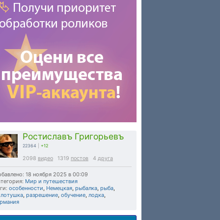
Ростиславъ Григорьевъ
22364
|
+12
2098
видео
1319
постов
4
друга
бавлено: 18 ноября 2025 в 00:09
тегория:
Мир и путешествия
ги:
особенности
,
Немецкая
,
рыбалка
,
рыба
,
олотушка
,
разрешение
,
обучение
,
лодка
,
ермания