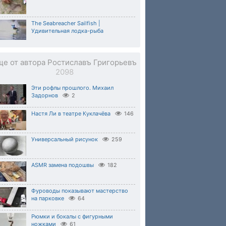
The Seabreacher Sailfish |
Удивительная лодка-рыба
ще от автора Ростиславъ Григорьевъ
2098
Эти рофлы прошлого. Михаил
Задорнов
2
Настя Ли в театре Куклачёва
146
Универсальный рисунок
259
ASMR замена подошвы
182
Фуроводы показывают мастерство
на парковке
64
Рюмки и бокалы с фигурными
ножками
61