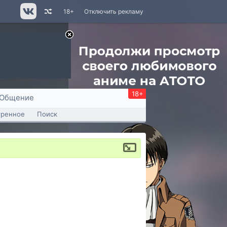
18+
Отключить рекламу
18+
Общение
тренное
Поиск