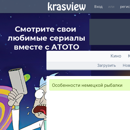
Вход
или
реги
Кино
Загрузить
Нов
Особенности немецкой рыбалки