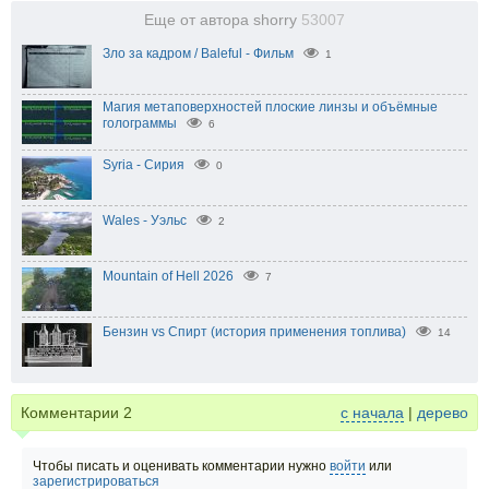
Еще от автора shorry
53007
Зло за кадром / Baleful - Фильм
1
Магия метаповерхностей плоские линзы и объёмные
голограммы
6
Syria - Сирия
0
Wales - Уэльс
2
Mountain of Hell 2026
7
Бензин vs Спирт (история применения топлива)
14
Комментарии
2
с начала
|
дерево
Чтобы писать и оценивать комментарии нужно
войти
или
зарегистрироваться