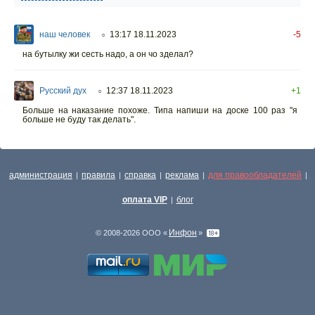
наш человек
13:17 18.11.2023
-5
○
на бутылку жи сесть надо, а он чо зделал?
Русский дух
12:37 18.11.2023
+1
○
Больше на наказание похоже. Типа напиши на доске 100 раз "я
больше не буду так делать".
администрация
правила
справка
реклама
для правообладателей
|
|
|
|
|
оплата VIP
блог
|
Инфон
© 2008-2026 ООО «
»