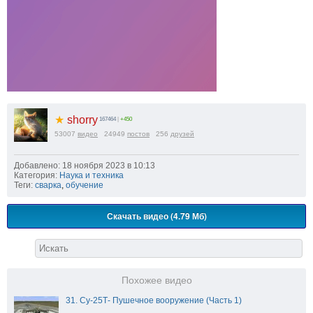
★
shorry
167464
|
+450
53007
видео
24949
постов
256
друзей
Добавлено: 18 ноября 2023 в 10:13
Категория:
Наука и техника
Теги:
сварка
,
обучение
Скачать видео (4.79 Мб)
Похожее видео
31. Су-25Т- Пушечное вооружение (Часть 1)