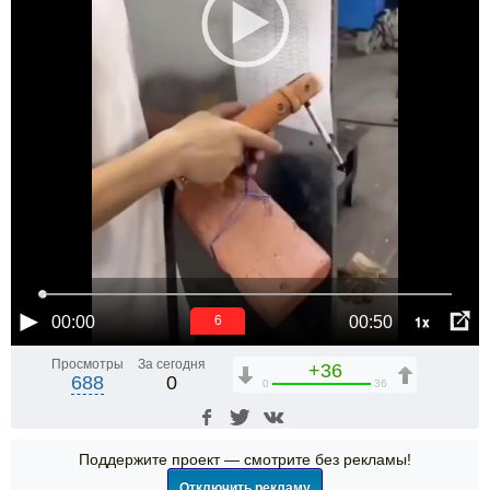
1x
00:00
00:50
6
Просмотры
За сегодня
+36
688
0
0
36
Поддержите проект — смотрите без рекламы!
Отключить рекламу