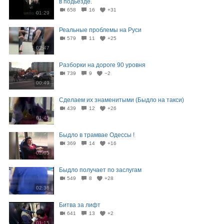
в подьезде.
658
16
+31
01:29
Реальные проблемы на Руси
579
11
+25
02:47
Разборки на дороге 90 уровня
739
9
−2
00:49
Сделаем их знаменитыми (Быдло на такси)
439
12
+26
01:45
Быдло в трамвае Одессы !
369
14
+16
02:05
Быдло получает по заслугам
549
8
+28
02:36
Битва за лифт
641
13
+2
01:15