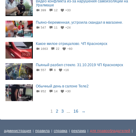
Видео конфликта из-за нарушения самоизоляции на
Уралмаше
399
12
+33
09:03
Пьяно-беременная, устроила скандал в магазине.
547
11
+24
01:23
Какое милое отрицалово. ЧП Красноярск
1663
22
−60
00:15
Пьяный разбил стекло. 31.10.2019 ЧП Красноярск
557
6
+16
02:42
Обычный день в салоне Теле2
952
14
+30
00:23
1
2
3
...
16
→
администрация
правила
справка
реклама
для правообладателей
|
|
|
|
|