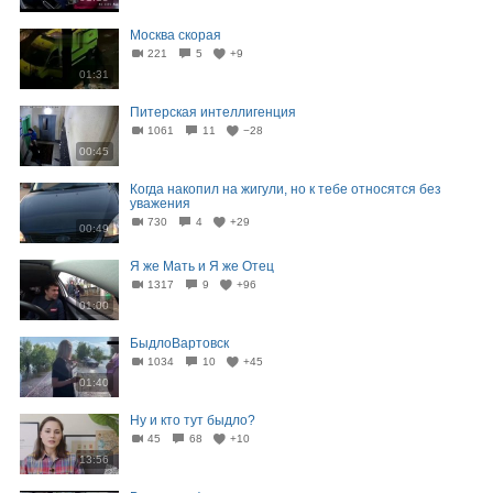
Москва скорая
221
5
+9
01:31
Питерская интеллигенция
1061
11
−28
00:45
Когда накопил на жигули, но к тебе относятся без
уважения
730
4
+29
00:49
Я же Мать и Я же Отец
1317
9
+96
01:00
БыдлоВартовск
1034
10
+45
01:40
Ну и кто тут быдло?
45
68
+10
13:56