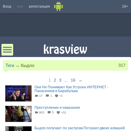
Вход
или
регистрация
18+
Теги
→
быдло
317
1
2
3
...
16
→
Они Не Понимают Как Устроен ИНТЕРНЕТ -
Панасенков и Барабулька
17
1
+1
14:33
Преступление и наказание
902
5
+31
00:33
Быдло получает по заслугам.Потушил двоих алкашей