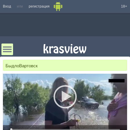
Вход
или
регистрация
18+
БыдлоВартовск