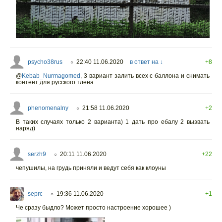
psycho38rus
22:40 11.06.2020
в ответ на ↓
+8
○
@
Kebab_Nurmagomed
,
3 вариант залить всех с баллона и снимать
контент для русского тлена
phenomenalny
21:58 11.06.2020
+2
○
В таких случаях только 2 варианта) 1 дать про ебалу 2 вызвать
наряд)
serzh9
20:11 11.06.2020
+22
○
чепушилы, на грудь приняли и ведут себя как клоуны
seprc
19:36 11.06.2020
+1
○
Че сразу быдло? Может просто настроение хорошее )