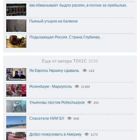
как обманывают быдло расиян, в погоне за прибылью.
Пьяный утырок на балконе
Подыхающая Россия. Страна Глубинка.
Еще от автора T0X1C
3036
Як Европа Украину сдавала.
144
Розенбаум - Мариуполь
11380
Ульяновы против Робеспьеров
451
Спасатели НИИ БУ
908
Добро пожаловать в Америку
1173