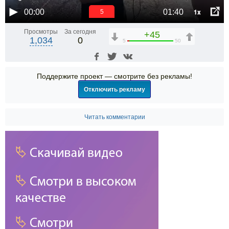
1x
00:00
01:40
5
Просмотры
За сегодня
+45
1,034
0
5
50
Поддержите проект — смотрите без рекламы!
Отключить рекламу
Читать комментарии