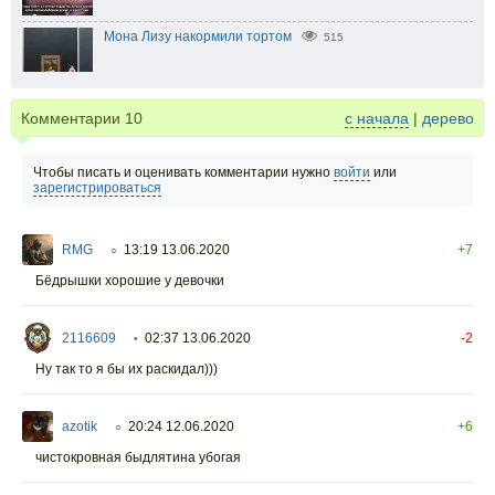
Мона Лизу накормили тортом
515
Комментарии
10
с начала
|
дерево
Чтобы писать и оценивать комментарии нужно
войти
или
зарегистрироваться
RMG
13:19 13.06.2020
+7
○
Бёдрышки хорошие у девочки
2116609
02:37 13.06.2020
-2
•
Ну так то я бы их раскидал)))
azotik
20:24 12.06.2020
+6
○
чистокровная быдлятина убогая