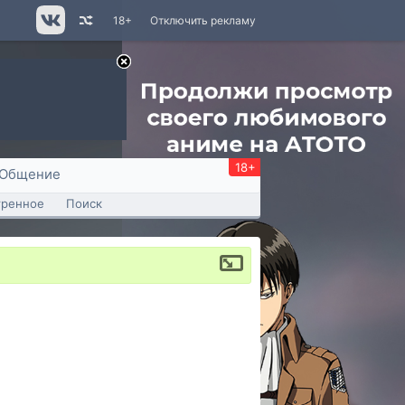
18+
Отключить рекламу
18+
Общение
тренное
Поиск