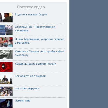
Похожее видео
Водитель наказал быдло
СтопХам 148 - Преступление и
наказание
Пьяно-беременная, устроила скандал
в магазине.
Хамство в Самаре. Автопробег сайта
смотра.ру
Кокаинщица из Единой России
Как общаться с быдлом
пистолет выручил
Измени мир