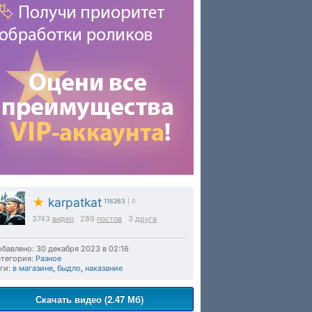
★
karpatkat
116263
| 0
3743
видео
289
постов
3
друга
бавлено: 30 декабря 2023 в 02:16
тегория:
Разное
ги:
в магазине
,
быдло
,
наказание
Скачать видео (2.47 Мб)