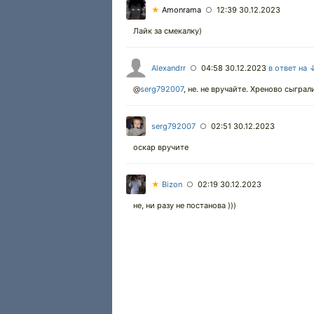
★
Amonrama
12:39 30.12.2023
○
Лайк за смекалку)
Alexandrr
04:58 30.12.2023
в ответ на 
○
@
serg792007
,
не. не вручайте. Хреново сыграл
serg792007
02:51 30.12.2023
○
оскар вручите
★
Bizon
02:19 30.12.2023
○
не, ни разу не постанова )))