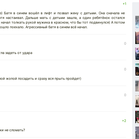
+1
 Батя в синем вошёл в лифт и позвал жену с детьми. Она сначала не
атя настаивал. Дальше мать с детьми зашла, а один ребятёнок остался
м начал толкать рукой мужика в красном, что бы тот подвинулся) А потом
ошло поехало. Агрессивный батя в синем всё начал.
0
ла задеть от удара
0
лой жопой посадить и сразу вся прыть пройдет)
0
+2
ики не сломать?