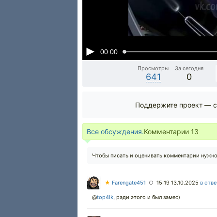
00:00
Просмотры
За сегодня
641
0
Поддержите проект — с
Все обсуждения.
Комментарии
13
Чтобы писать и оценивать комментарии нужн
★
Farengate451
15:19 13.10.2025
в отве
○
@
top4ik
,
ради этого и был замес)