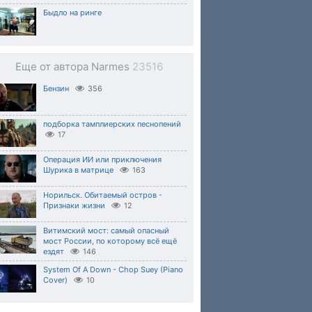
Быдло на ринге
Еще от автора Narmes
23516
Бензин
356
подборка тамплиерских песнопений
17
Операция ИИ или приключения
Шурика в матрице
163
Норильск. Обитаемый остров -
Признаки жизни
12
Витимский мост: самый опасный
мост России, по которому всё ещё
ездят
146
System Of A Down - Chop Suey (Piano
Cover)
10