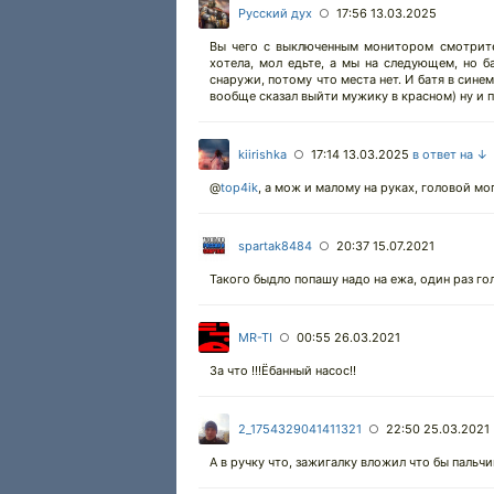
Русский дух
17:56 13.03.2025
○
Вы чего с выключенным монитором смотрите)
хотела, мол едьте, а мы на следующем, но б
снаружи, потому что места нет. И батя в сине
вообще сказал выйти мужику в красном) ну и п
kiirishka
17:14 13.03.2025
в ответ на ↓
○
@
top4ik
,
а мож и малому на руках, головой мог
spartak8484
20:37 15.07.2021
○
Такого быдло попашу надо на ежа, один раз го
MR-TI
00:55 26.03.2021
○
За что !!!Ёбанный насос!!
2_1754329041411321
22:50 25.03.2021
○
А в ручку что, зажигалку вложил что бы пальч