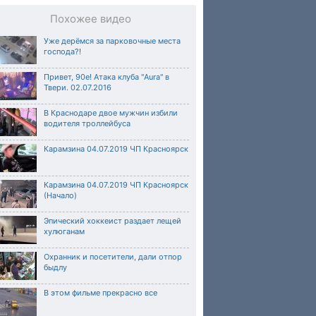
Похожее видео
Уже дерёмся за парковочные места
господа?!
Привет, 90е! Атака клуба "Aura" в
Твери. 02.07.2016
В Краснодаре двое мужчин избили
водителя троллейбуса
Карамзина 04.07.2019 ЧП Красноярск
Карамзина 04.07.2019 ЧП Красноярск
(Начало)
Эпический хоккеист раздает лещей
хулюганам
Охранник и посетители, дали отпор
быдлу
В этом фильме прекрасно все