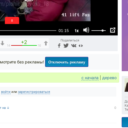
7
1x
01:15
Поделиться
+2
14
16
Отключить рекламу
мотрите без рекламы!
с начала
|
дерево
о
войти
или
зарегистрироваться
До
Ка
т на ↓
0
Те