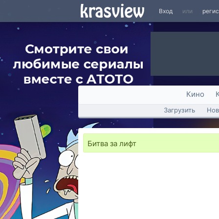
Вход
или
реги
Кино
Загрузить
Нов
Битва за лифт