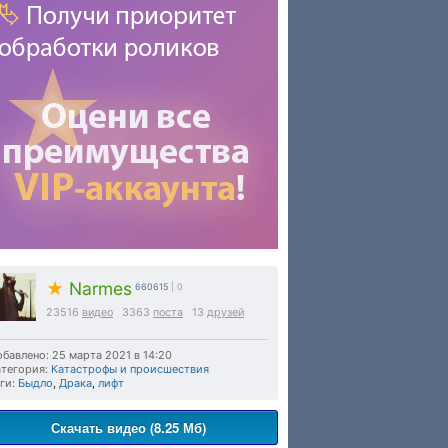
★
Narmes
660615
| 0
23516
видео
3363
поста
13
друзей
бавлено: 25 марта 2021 в 14:20
тегория:
Катастрофы и происшествия
ги:
Быдло
,
Драка
,
лифт
Скачать видео (8.25 Мб)