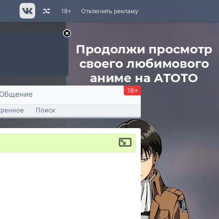
18+
Отключить рекламу
18+
Общение
тренное
Поиск