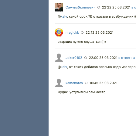
СамуилЯковлевич
22:22 25.03.2021
в 
○
@
kalv
,
какой срок!?!) отказали в возбуждении))
magickk
22:12 25.03.2021
○
старших нужно слушаться )))
Joker0102
22:00 25.03.2021
в ответ на
○
@
kalv
,
от таких дебилов реально надо изолиро
kamenotes
16:45 25.03.2021
○
мудак. уступил бы сам место