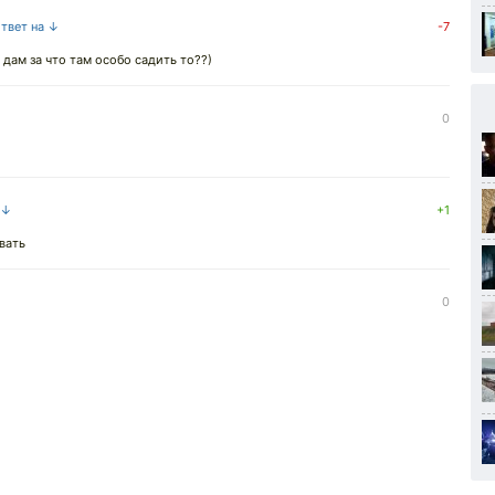
ответ на ↓
-7
 дам за что там особо садить то??)
0
 ↓
+1
вать
0