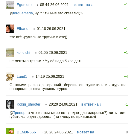
Egorcore
05:44 26.06.2021
в ответ на ↓
+1
○
@
torquemada
,
ну *** ты мне это сказал?!(%
Elbarto
01:18 26.06.2021
+1
○
это всё кружевные трусики и еэс))
kollutchi
01:05 26.06.2021
+1
○
не менты а тряпки. ***у её надо было дать
Land1
14:19 25.06.2021
+4
○
С такими разговор короткий. берешь огнетушитель и аккуратно
напором порошка тушишь окурок.
Kokni_shooter
20:20 24.06.2021
в ответ на ↓
+1
○
@
Тренер
,
а что в этом мире не вредно для здоровья?) жить тоже
губительно для здоровья (ни к чему не призываю))
DEM0N666
20:20 24.06.2021
в ответ на ↓
0
○