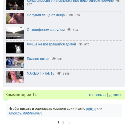
Когда спросил у начальника про новогоднюю премию
157
Получил леща от леща !
450
С телефоном за рулем
504
Лучше не возвращайся домой
676
Баллон потик
535
NAKED TikTok 18
1888
Комментарии
14
с начала
|
дерево
Чтобы писать и оценивать комментарии нужно
войти
или
зарегистрироваться
1
2
→