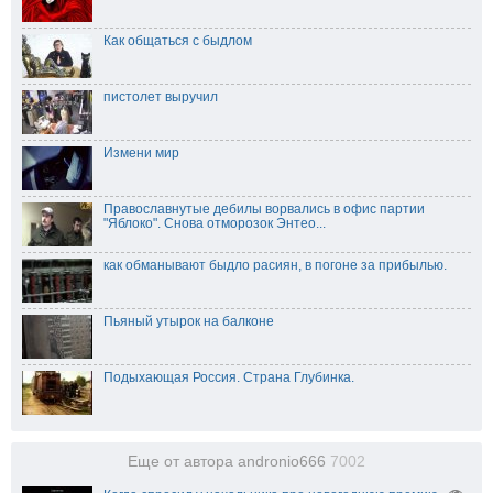
Как общаться с быдлом
пистолет выручил
Измени мир
Православнутые дебилы ворвались в офис партии
"Яблоко". Снова отморозок Энтео...
как обманывают быдло расиян, в погоне за прибылью.
Пьяный утырок на балконе
Подыхающая Россия. Страна Глубинка.
Еще от автора andronio666
7002