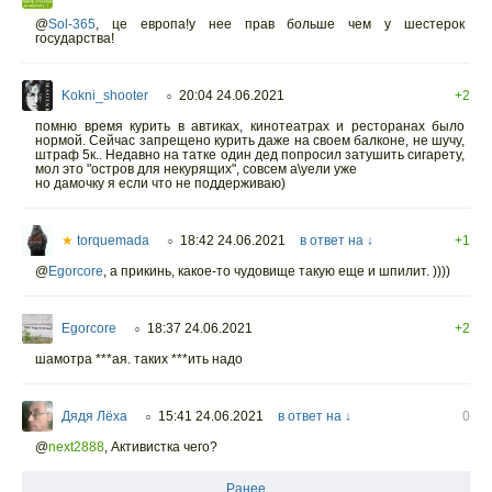
@
Sol-365
,
це европа!у нее прав больше чем у шестерок
государства!
Kokni_shooter
20:04 24.06.2021
+2
○
помню время курить в автиках, кинотеатрах и ресторанах было
нормой. Сейчас запрещено курить даже на своем балконе, не шучу,
штраф 5к.. Недавно на татке один дед попросил затушить сигарету,
мол это "остров для некурящих", совсем а\уели уже
но дамочку я если что не поддерживаю)
★
torquemada
18:42 24.06.2021
в ответ на ↓
+1
○
@
Egorcore
,
а прикинь, какое-то чудовище такую еще и шпилит. ))))
Egorcore
18:37 24.06.2021
+2
○
шамотра ***ая. таких ***ить надо
Дядя Лёха
15:41 24.06.2021
в ответ на ↓
0
○
@
next2888
,
Активистка чего?
Ранее