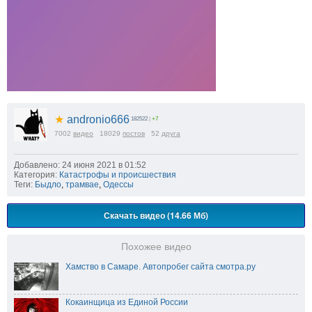
★
andronio666
182522
|
+7
7002
видео
18029
постов
52
друга
Добавлено: 24 июня 2021 в 01:52
Категория:
Катастрофы и происшествия
Теги:
Быдло
,
трамвае
,
Одессы
Скачать видео (14.66 Мб)
Похожее видео
Хамство в Самаре. Автопробег сайта смотра.ру
Кокаинщица из Единой России