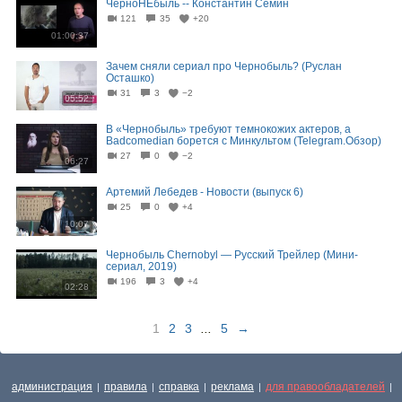
ЧерноНЕбыль -- Константин Сёмин
121
35
+20
01:00:37
Зачем сняли сериал про Чернобыль? (Руслан
Осташко)
31
3
−2
05:52
В «Чернобыль» требуют темнокожих актеров, а
Badcomedian борется с Минкультом (Telegram.Обзор)
27
0
−2
06:27
Артемий Лебедев - Новости (выпуск 6)
25
0
+4
10:07
Чернобыль Chernobyl — Русский Трейлер (Мини-
сериал, 2019)
196
3
+4
02:28
1
2
3
...
5
→
администрация
правила
справка
реклама
для правообладателей
|
|
|
|
|