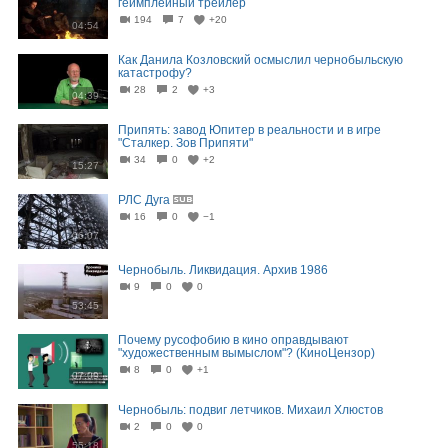
геймплейный трейлер
194
7
+20
04:54
Как Данила Козловский осмыслил чернобыльскую
катастрофу?
28
2
+3
04:39
Припять: завод Юпитер в реальности и в игре
"Сталкер. Зов Припяти"
34
0
+2
15:27
РЛС Дуга
16
0
−1
06:07
Чернобыль. Ликвидация. Архив 1986
9
0
0
53:45
Почему русофобию в кино оправдывают
"художественным вымыслом"? (КиноЦензор)
8
0
+1
07:09
Чернобыль: подвиг летчиков. Михаил Хлюстов
2
0
0
55:18