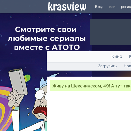
Вход
или
реги
Кино
Загрузить
Нов
Живу на Шекснинском, 49! А тут так