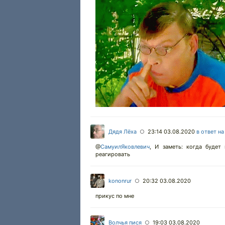
Дядя Лёха
23:14 03.08.2020
в ответ н
○
@
СамуилЯковлевич
,
И заметь: когда будет 
реагировать
kononrur
20:32 03.08.2020
○
прикус по мне
Волчья пися
19:03 03.08.2020
○