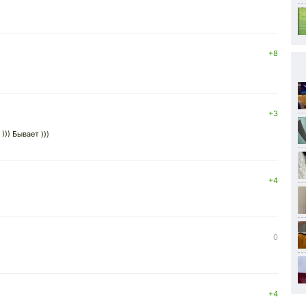
+8
+3
)) Бывает )))
+4
0
+4