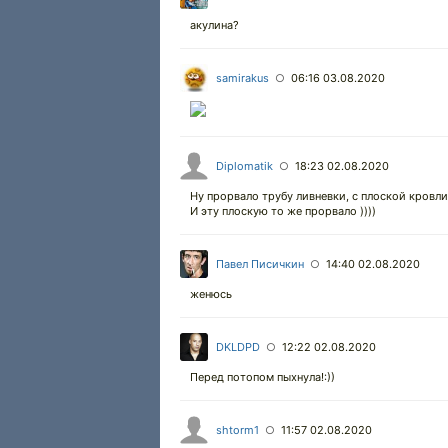
акулина?
samirakus
06:16 03.08.2020
○
Diplomatik
18:23 02.08.2020
○
Ну прорвало трубу ливневки, с плоской кровли )
И эту плоскую то же прорвало ))))
Павел Писичкин
14:40 02.08.2020
○
женюсь
DKLDPD
12:22 02.08.2020
○
Перед потопом пыхнула!:))
shtorm1
11:57 02.08.2020
○