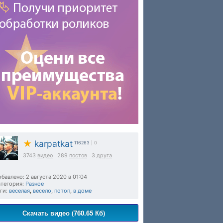
★
karpatkat
116263
| 0
3743
видео
289
постов
3
друга
бавлено: 2 августа 2020 в 01:04
тегория:
Разное
ги:
веселая
,
весело
,
потоп
,
в доме
Скачать видео (760.65 Кб)