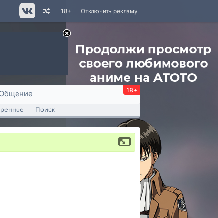
18+
Отключить рекламу
18+
Общение
тренное
Поиск