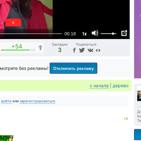
5
1x
00:18
Закладки
Поделиться
+54
3
6
60
Отключить рекламу
мотрите без рекламы!
с начала
|
дерево
о
войти
или
зарегистрироваться
До
Ка
+5
Те