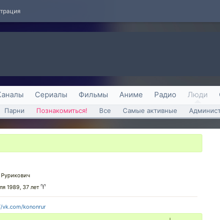
страция
Каналы
Сериалы
Фильмы
Аниме
Радио
Люди
Парни
Познакомиться!
Все
Самые активные
Админист
 Рурикович
ля 1989, 37 лет
//vk.com/kononrur