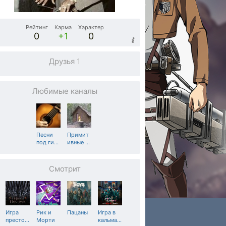
Рейтинг
Карма
Характер
0
+1
0
Друзья
1
Любимые каналы
Песни
Примит
под ги
…
ивные
…
Смотрит
Игра
Рик и
Пацаны
Игра в
престо
…
Морти
кальма
…