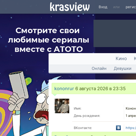
Вход
или
реги
Кино
Онлайн
Девушки
kononrur
6 августа 2026 в 23:35
Имя:
Конон
День рождения:
1 апре
ВКонтакте:
https: