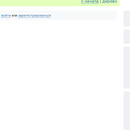
с начала
|
дерево
о
войти
или
зарегистрироваться