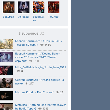
Ведьмак
Уэнсдэй
Бесстыж
Люцифе
ие
р
Избранное
62
Боевой Континент 2 / Douluo Dalu 2 -
1 сезон, 69 серия
1450
Боевой Континент / Douluo Dalu - 1
сезон, 263 серия "END" "Финал
сериала"
3111
Mike_Oldfield-Live_in_Nottingham_1981
3
Сергей Васильев - Играло солнце на
песке
217
Michael Kobrin - Find Yourself
27
Metallica - Nothing Else Matters (Cover
by Radio Tapok)
1319