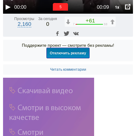
1x
00:00
00:09
5
Просмотры
За сегодня
+61
2,160
0
7
68
Поддержите проект — смотрите без рекламы!
Отключить рекламу
Читать комментарии