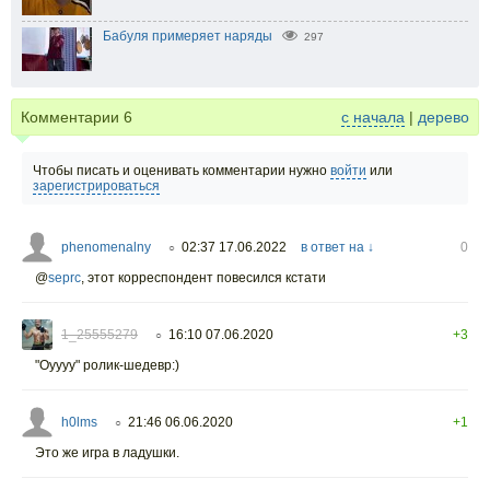
Бабуля примеряет наряды
297
Комментарии
6
с начала
|
дерево
Чтобы писать и оценивать комментарии нужно
войти
или
зарегистрироваться
phenomenalny
02:37 17.06.2022
в ответ на ↓
0
○
@
seprc
,
этот корреспондент повесился кстати
1_25555279
16:10 07.06.2020
+3
○
"Оуууу" ролик-шедевр:)
h0lms
21:46 06.06.2020
+1
○
Это же игра в ладушки.