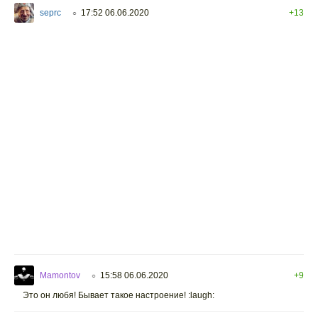
seprc
17:52 06.06.2020
+13
○
Mamontov
15:58 06.06.2020
+9
○
Это он любя! Бывает такое настроение! :laugh: