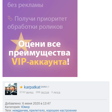
★
karpatkat
116263
| 0
3743
видео
289
постов
3
друга
Добавлено: 6 июня 2020 в 13:47
Категория:
Юмор
Теги:
нежданчик
,
прилетело
,
хорошее настроение