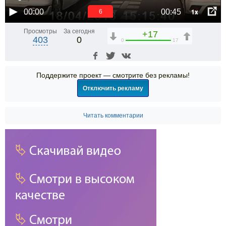
1x
00:00
00:45
6
Просмотры
За сегодня
+17
403
0
0
17
Поддержите проект — смотрите без рекламы!
Отключить рекламу
Читать комментарии