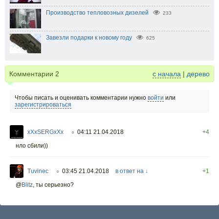
Производство тепловозных дизелей
233
Завезли подарки к новому году
625
Комментарии
2
с начала
|
дерево
Чтобы писать и оценивать комментарии нужно
войти
или
зарегистрироваться
xXxSERGxXx
04:11 21.04.2018
+4
○
нло сбили))
Tuvinec
03:45 21.04.2018
в ответ на ↓
+1
○
@
Blitz
,
ты серьезно?