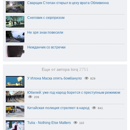
Сварщик Степан открыл в цеху врата Обливиона
Снеговик с сюрпризом
Не зря знак повесили
Нежданчик со встречки
Еще от автора torq
2751
У Илона Маска опять бомбануло
829
Юбилей: уже год народ борется с преступным режимом
209
Китайская полиция стреляет в народ
841
Tulia - Nothing Else Matters
110