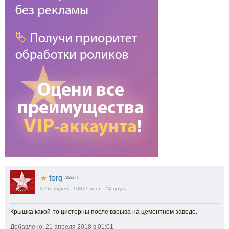
★
torq
73282
| 0
2751
видео
10871
пост
24
друга
Крышка какой-то цистерны после взрыва на цементном заводе.
Добавлено: 21 апреля 2018 в 01:01