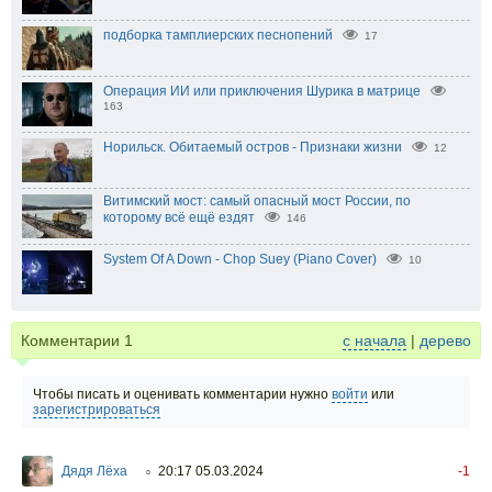
подборка тамплиерских песнопений
17
Операция ИИ или приключения Шурика в матрице
163
Норильск. Обитаемый остров - Признаки жизни
12
Витимский мост: самый опасный мост России, по
которому всё ещё ездят
146
System Of A Down - Chop Suey (Piano Cover)
10
Комментарии
1
с начала
|
дерево
Чтобы писать и оценивать комментарии нужно
войти
или
зарегистрироваться
Дядя Лёха
20:17 05.03.2024
-1
○