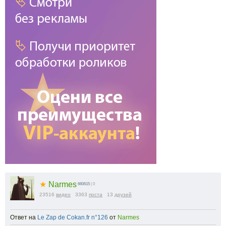
★
Narmes
660615
| 0
23516
видео
3363
поста
13
друзей
Ответ на
Le Zap de Cokan.fr n°126
от
Narmes