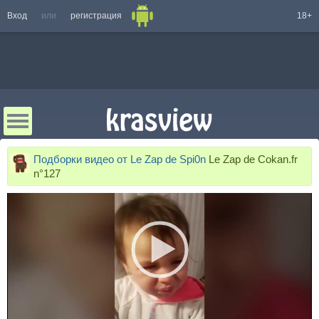
Вход
или
регистрация
18+
Подборки видео от Le Zap de Spi0n
Le Zap de Cokan.fr
n°127