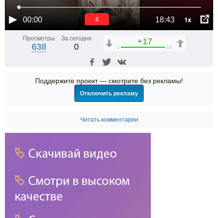
1x
00:00
18:43
6
Просмотры
За сегодня
+17
638
0
1
18
Поддержите проект — смотрите без рекламы!
Отключить рекламу
Читать комментарии