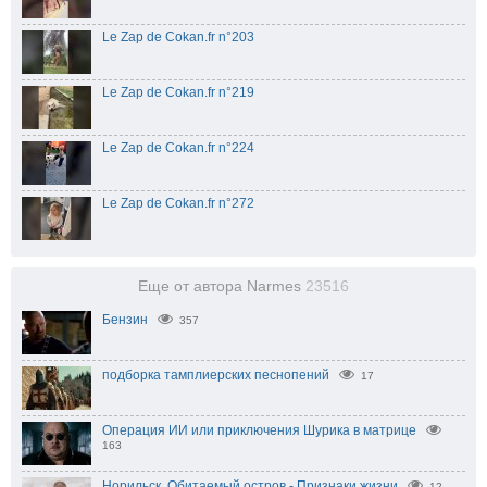
Le Zap de Cokan.fr n°203
Le Zap de Cokan.fr n°219
Le Zap de Cokan.fr n°224
Le Zap de Cokan.fr n°272
Еще от автора Narmes
23516
Бензин
357
подборка тамплиерских песнопений
17
Операция ИИ или приключения Шурика в матрице
163
Норильск. Обитаемый остров - Признаки жизни
12