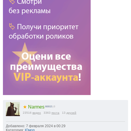
★
Narmes
660615
| 0
23516
видео
3363
поста
13
друзей
Добавлено: 7 февраля 2024 в 00:29
Категория:
Юмор