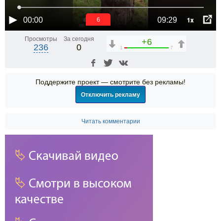
1x
00:00
09:29
6
Просмотры
За сегодня
+6
236
0
1
7
Поддержите проект — смотрите без рекламы!
Отключить рекламу
Читать комментарии