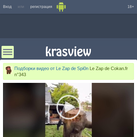
Вход
или
регистрация
18+
Подборки видео от Le Zap de Spi0n
Le Zap de Cokan.fr
n°343