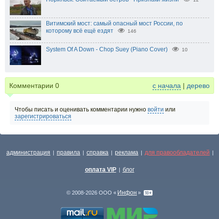
Витимский мост: самый опасный мост России, по
которому всё ещё ездят
146
System Of A Down - Chop Suey (Piano Cover)
10
Комментарии
0
с начала
|
дерево
Чтобы писать и оценивать комментарии нужно
войти
или
зарегистрироваться
администрация
правила
справка
реклама
для правообладателей
|
|
|
|
|
оплата VIP
блог
|
Инфон
© 2008-2026 ООО «
»