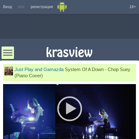
Вход
или
регистрация
18+
Just Play and Gamazda
System Of A Down - Chop Suey
(Piano Cover)