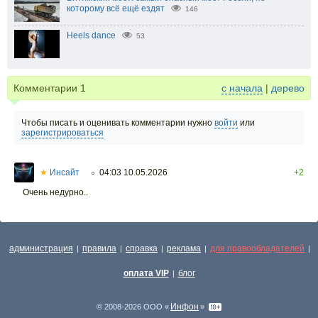
которому всё ещё ездят
146
Heels dance
53
Комментарии
1
с начала
|
дерево
Чтобы писать и оценивать комментарии нужно
войти
или
зарегистрироваться
★
Инсайт
04:03 10.05.2026
+2
○
Очень недурно..
администрация
правила
справка
реклама
для правообладателей
|
|
|
|
|
оплата VIP
блог
|
Инфон
© 2008-2026 ООО «
»