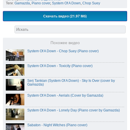
Теги:
Gamazda
,
Piano cover
,
System Of A Down
,
Chop Suey
Скачать видео (21.97 Мб)
Похожее видео
System Of A Down - Chop Suey (Piano cover)
System Of A Down - Toxicity (Piano cover)
Serj Tankian (System Of A Down) - Sky Is Over (cover by
Gamazda)
System Of A Down - Aerials (Cover by Gamazda)
System Of A Down - Lonely Day (Piano cover by Gamazda)
Sabaton - Night Witches (Piano cover)