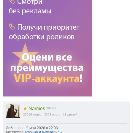
★
Narmes
660615
| 0
23516
видео
3363
поста
13
друзей
Добавлено: 9 мая 2026 в 22:03
Категория:
Музыка и видеоклипы