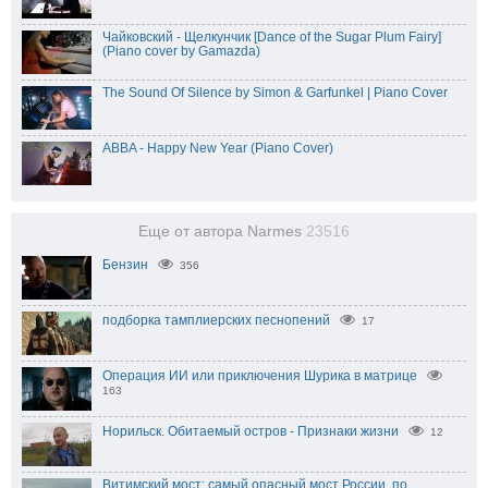
Чайковский - Щелкунчик [Dance of the Sugar Plum Fairy]
(Piano cover by Gamazda)
The Sound Of Silence by Simon & Garfunkel | Piano Cover
ABBA - Happy New Year (Piano Cover)
Еще от автора Narmes
23516
Бензин
356
подборка тамплиерских песнопений
17
Операция ИИ или приключения Шурика в матрице
163
Норильск. Обитаемый остров - Признаки жизни
12
Витимский мост: самый опасный мост России, по