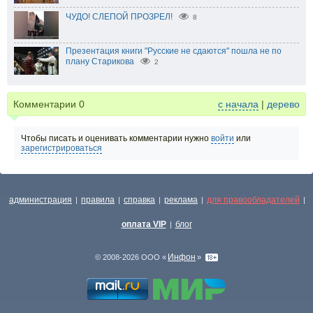
ЧУДО! СЛЕПОЙ ПРОЗРЕЛ!
8
Презентация книги "Русские не сдаются" пошла не по
плану Старикова
2
Комментарии
0
с начала
|
дерево
Чтобы писать и оценивать комментарии нужно
войти
или
зарегистрироваться
администрация
правила
справка
реклама
для правообладателей
|
|
|
|
|
оплата VIP
блог
|
Инфон
© 2008-2026 ООО «
»