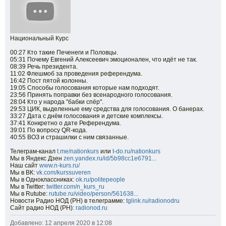
Национальный Курс
00:27 Кто такие Печенеги и Половцы.
05:31 Почему Евгений Алексеевич эмоционален, что идёт не так.
08:39 Речь президента.
11:02 Флешмоб за проведения референдума.
16:42 Пост пятой колонны.
19:05 Способы голосования которые нам подходят.
23:56 Принять поправки без всенародного голосования.
28:04 Кто у народа "бабки спёр".
29:53 ЦИК, выделенные ему средства для голосования. О банерах.
33:27 Дата с днём голосования и детские комплексы.
37:41 Конкретно о дате Референдума.
39:01 По вопросу QR-кода.
40:55 ВОЗ и страшилки с ним связанные.
Телеграм-канал
t.me/nationkurs
или
t-do.ru/nationkurs
Мы в Яндекс Дзен
zen.yandex.ru/id/5b98cc1e6791...
Наш сайт
www.n-kurs.ru/
Мы в ВК:
vk.com/kurssuveren
Мы в Одноклассниках:
ok.ru/politepeople
Мы в Twitter:
twitter.com/n_kurs_ru
Мы в Rutube:
rutube.ru/video/person/561638...
Новости Радио НОД (РН) в телеграмме:
tglink.ru/radionodru
Сайт радио НОД (РН):
radionod.ru
Добавлено: 12 апреля 2020 в 12:08