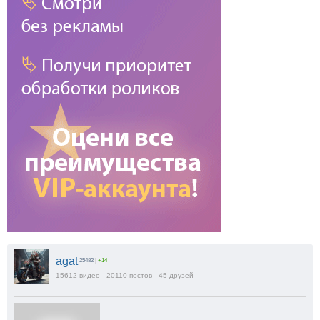
agat
25482
|
+14
15612
видео
20110
постов
45
друзей