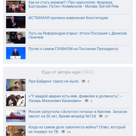
Как не стать кормом? / Про идеологию: Федоров,
Бастрыкин, Путин / Коммунизм - Москва Третий Рим
ИСТИННАЯ причина изменения Конституции
Путь на Референдум открыт. Итоги Послания с Денисом
Ганичем
Путин о самом ГЛАВНОМ на Послании Президента
Еще от автора agat
15612
При Байдене такого не было
2
«"У каждой аварии есть имя, фамилия и должность", –
Лазарь Моисеевич Каганович»
2
Россия запустила «Золотого титана» в Арктике. Запасов
хватит на 50 лет, Время-вперёд! №718
37
Когда на самом деле закончится война? Ответ, который
не покажут по ТВ
14