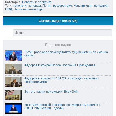
Категория:
Новости и политика
Теги:
печенеги
,
половцы
,
Путин
,
референдум
,
Конституция
,
поправки
,
НОД
,
Национальный Курс
Скачать видео (90.39 Мб)
Похожее видео
Путин рассказал почему Конституцию изменили именно
сейчас
Фёдоров в эфире! После Послания Президента
Фёдоров в эфире! #17.01.20. ⚡️Нас ждёт несколько
Референдумов!
Вот это парни придумали! Все «ЗА!»
Конституционный разворот на суверенные рельсы
(18.01.2020 Акции недели)