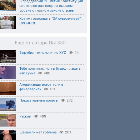
В преддверии 20-летия Конституции
состоялся разговор на высшем
уровне о главном законе страны
Хотим голосовать "ЗА суверенитет"!
СРОЧНО!
Еще от автора Diz
880
Вырубил технологично XYZ
44
Тебе полтиник, но ты будеш плакать
как сучка
480
Американцы знают толк в
фейерверках
131
Показательные полёты
272
Рыжий
409
Шаман лижет гоблина
201