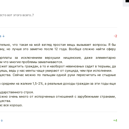
то вот этого всего..?
на ↓
-2
тельно, что такая на мой взгляд простая вещь вызывает вопросы. Я бы
рану, но лучше это заметно после 12 года. Вообще сложно найти сферу
арплаты за исключением верхушки нищенские, даже элементарно
том что многие проблемы замалчиваются.
может защитить граждан, а то и наоборот невиновных садит в тюрьмы, да
уешь, ведь у нас менты чаще умирают от суицида, чем при исполнении.
щества. Сейчас можно по пальцам одной руки пересчитать не стыдные
в среднем на жалкие 1,5-2%, а реальные доходы граждан за эти годы еще
ударственного строя.
можно очень много от испорченных отношений с зарубежными странами,
щества.
ас все хорошо.
а ↓
+4