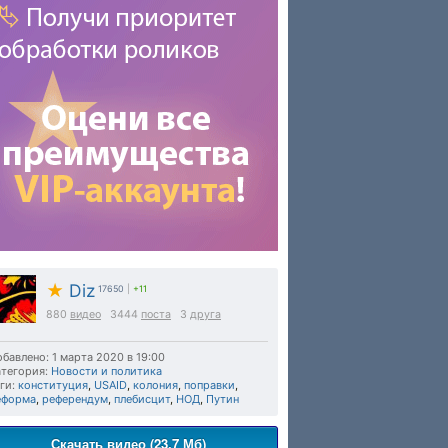
★
Diz
17650
|
+11
880
видео
3444
поста
3
друга
бавлено: 1 марта 2020 в 19:00
тегория:
Новости и политика
ги:
конституция
,
USAID
,
колония
,
поправки
,
еформа
,
референдум
,
плебисцит
,
НОД
,
Путин
Скачать видео (23.7 Мб)