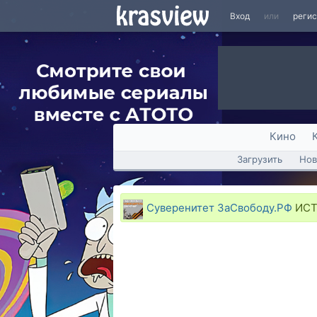
Вход
или
реги
Кино
Загрузить
Нов
Суверенитет ЗаСвободу.РФ
ИСТ