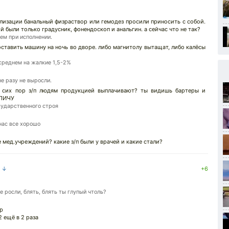
лизации банальный физраствор или гемодез просили приносить с собой.
 были только градусник, фонендоскоп и анальгин. а сейчас что не так?
ем при исполнении.
оставить машину на ночь во дворе. либо магнитолу вытащат, либо калёсы
 среднем на жалкие 1,5-2%
е разу не выросли.
о сих пор з/п людям продукцией выплачивают? ты видишь бартеры и
АЛИЧУ
сударственного строя
нас все хорошо
 мед.учреждений? какие з/п были у врачей и какие стали?
а ↓
+6
 росли, блять, блять ты глупый чтоль?
0р
2 ещё в 2 раза