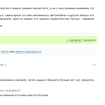
портного пиваса (именно импортного, а не с иностранным названием тут
 у.е. самое яркое что мне запомнилось (автомобили и другой импорт это
редлагала. одно из первых что сделало правительство Путина - перевели
ие
с начала
|
дерево
о
войти
или
зарегистрироваться
 на ↓
+3
Экономика в провале, латать дыры в бюджете больше нет сил, пришлось
ение спрашивать?
интсвенный источник власти в России.