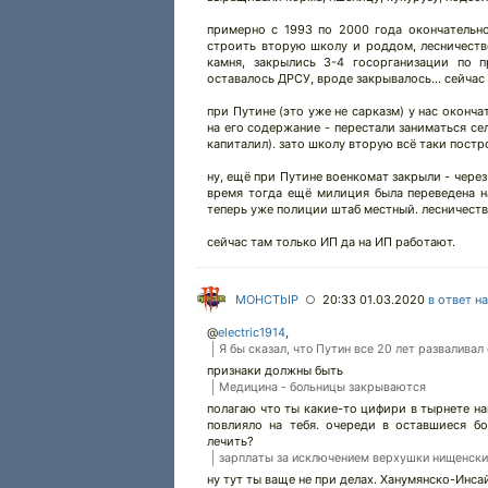
примерно с 1993 по 2000 года окончательно
строить вторую школу и роддом, лесничеств
камня, закрылись 3-4 госорганизации по п
оставалось ДРСУ, вроде закрывалось... сейчас 
при Путине (это уже не сарказм) у нас оконча
на его содержание - перестали заниматься сел
капиталил). зато школу вторую всё таки постр
ну, ещё при Путине военкомат закрыли - через
время тогда ещё милиция была переведена на 
теперь уже полиции штаб местный. лесничество
сейчас там только ИП да на ИП работают.
MOHCTbIP
20:33 01.03.2020
в ответ н
○
@
electric1914
,
Я бы сказал, что Путин все 20 лет разваливал
признаки должны быть
Медицина - больницы закрываются
полагаю что ты какие-то цифири в тырнете на
повлияло на тебя. очереди в оставшиеся бо
лечить?
зарплаты за исключением верхушки нищенски
ну тут ты ваще не при делах. Ханумянско-Инса