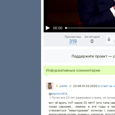
00:00
Просмотры
За сегодня
319
0
2
Поддержите проект — с
Информативные комментарии
★
unlifer
22:58 01.03.2020
в ответ на 
○
@
electric1914
,
Путин все 20 лет разваливал страну, но лучше
вот чё врать то!? какие 20 лет!? (это типа с
снова сарказм)... именно в эти годы в мо
становиться "невыгодными" колхозы \ совхо
выращивали корма, пшеницу, кукурузу, подсол