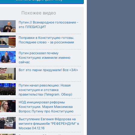
Похожее видео
Путин // Всенародное голосование -
это ПЛЕБИСЦИТ
Поправки в Конституцию готовы.
Последнее слово - за россиянами
Путин рассказал почему
Конституцию изменили именно
сейчас
Вот это парни придумали! Все «ЗА!»
Путин начал революцию: Новая
конституция и отставка
правительства (Telegram. Обзор)
НОД инициировал реформы
Конституции. Мария Максимова
Вопрос Путину про Конституцию
Выступление Евгения Фёдорова на
митинге флешмобе "РЕФЕРЕНДУМ" в
Москве 04.12.16