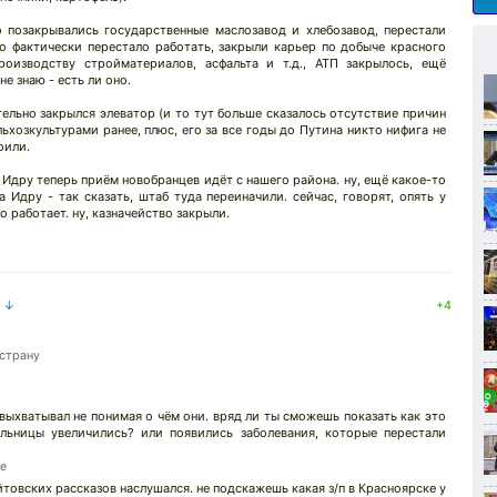
 позакрывались государственные маслозавод и хлебозавод, перестали
о фактически перестало работать, закрыли карьер по добыче красного
роизводству стройматериалов, асфальта и т.д., АТП закрылось, ещё
не знаю - есть ли оно.
тельно закрылся элеватор (и то тут больше сказалось отсутствие причин
ьхозкультурами ранее, плюс, его за все годы до Путина никто нифига не
оили.
 Идру теперь приём новобранцев идёт с нашего района. ну, ещё какое-то
Идру - так сказать, штаб туда переиначили. сейчас, говорят, опять у
 работает. ну, казначейство закрыли.
а ↓
+4
 страну
выхватывал не понимая о чём они. вряд ли ты сможешь показать как это
льницы увеличились? или появились заболевания, которые перестали
е
йтовских рассказов наслушался. не подскажешь какая з/п в Красноярске у