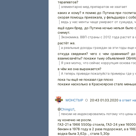
терапевтов?
элементарно мед.препаратов не хватает
каких и кому? я помню до Путина при госпита
скорая помощь приезжала, у фельдшера с собой
ведь у нас менты чаще умирают от суицида, ч
ещё один бред. до Путина ночью нельзя было 
снимут.
Экономика. ВВП страны с 2012 года растет в
растёт же.
а реальные доходы граждан за эти годы еще н
откуда сведения? чего с чем сравнивал? д
взаимозачёты? покажи тьму объявлений ОБН
Я уже молчу, что сейчас коррупция основа го
в чём же она выражается?
А теперь приведи пожалуйста примеры где у 
пока ты ещё не показал где плохо
покажи насколько в Красноярске стало меньше
MOHCTbIP
20:43 01.03.2020
в ответ н
○
@
Chingiz1
,
пенсии не индексировались потому что цены не
ну конечно не росли.
ГАЗ-21 в 1966 5500р стоила, ГАЗ-24 уже 1600
бензин в 1978 году в 2 раза подорожал, а в 198
водка была 3,62р. , стала 5,30р