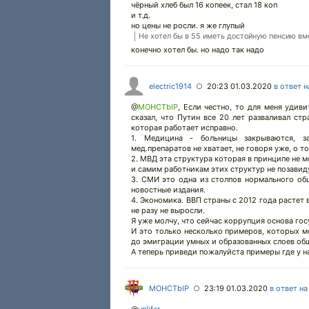
чёрный хлеб был 16 копеек, стал 18 коп
и т.д.
но цены не росли. я же глупый
Не хотел бы в 55 иметь достойную пенсию вмес
конечно хотел бы. но надо так надо
electric1914
20:23 01.03.2020
в ответ 
○
@
MOHCTbIP
,
Если честно, то для меня удиви
сказал, что Путин все 20 лет разваливал ст
которая работает исправно.
1. Медицина - больницы закрываются, з
мед.препаратов не хватает, не говоря уже, о 
2. МВД эта структура которая в принципе не 
и самим работникам этих структур не позавид
3. СМИ это одна из столпов нормального об
новостные издания.
4. Экономика. ВВП страны с 2012 года растет 
не разу не выросли.
Я уже молчу, что сейчас коррупция основа гос
И это только несколько примеров, которых 
до эмиграции умных и образованных слоев об
А теперь приведи пожалуйста примеры где у н
MOHCTbIP
23:19 01.03.2020
в ответ н
○