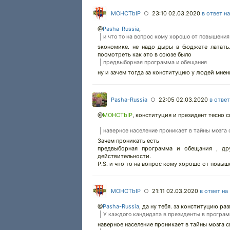
MOHCTbIP
23:10 02.03.2020
в ответ н
○
@
Pasha-Russia
,
и что то на вопрос кому хорошо от повышения
экономике. не надо дыры в бюджете латать.
посмотреть как это в союзе было
предвыборная программа и обещания
ну и зачем тогда за конституцию у людей мнен
Pasha-Russia
22:05 02.03.2020
в отве
○
@
MOHCTbIP
,
конституция и президент тесно св
наверное население проникает в тайны мозга 
Зачем проникать есть
предвыборная программа и обещания , дру
действительности.
P.S. и что то на вопрос кому хорошо от повыш
MOHCTbIP
21:11 02.03.2020
в ответ на
○
@
Pasha-Russia
,
да ну тебя. за конституцию ра
У каждого кандидата в президенты в програм
наверное население проникает в тайны мозга 