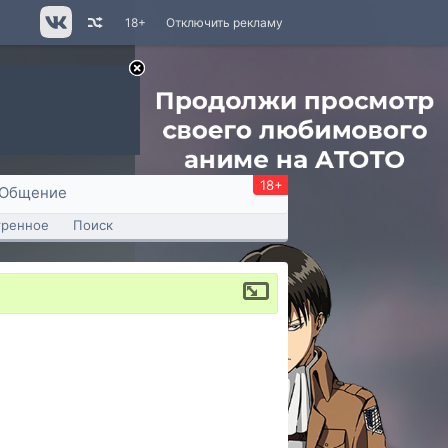
18+
Отключить рекламу
18+
Общение
тренное
Поиск