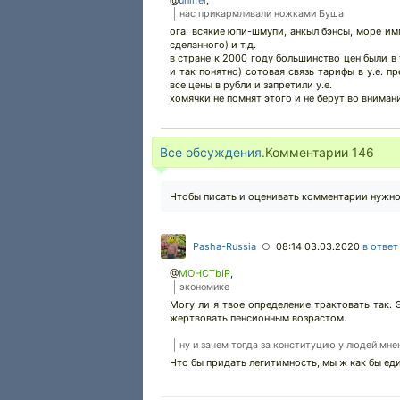
@
unlifer
,
нас прикармливали ножками Буша
ога. всякие юпи-шмупи, анкыл бэнсы, море им
сделанного) и т.д.
в стране к 2000 году большинство цен были в
и так понятно) сотовая связь тарифы в у.е. п
все цены в рубли и запретили у.е.
хомячки не помнят этого и не берут во вниман
Все обсуждения.
Комментарии
146
Чтобы писать и оценивать комментарии нужн
Pasha-Russia
08:14 03.03.2020
в ответ
○
@
MOHCTbIP
,
экономике
Могу ли я твое определение трактовать так. 
жертвовать пенсионным возрастом.
ну и зачем тогда за конституцию у людей мн
Что бы придать легитимность, мы ж как бы ед