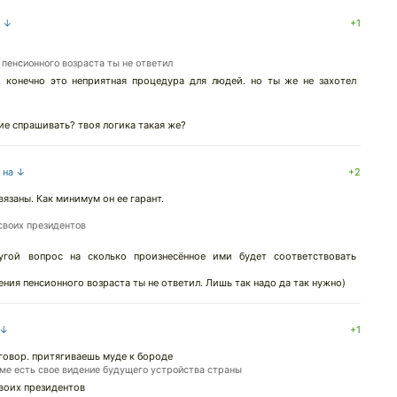
а ↓
+1
 пенсионного возраста ты не ответил
 конечно это неприятная процедура для людей. но ты же не захотел
ие спрашивать? твоя логика такая же?
т на ↓
+2
язаны. Как минимум он ее гарант.
своих президентов
гой вопрос на сколько произнесённое ими будет соответствовать
ения пенсионного возраста ты не ответил. Лишь так надо да так нужно)
 ↓
+1
зговор. притягиваешь муде к бороде
ме есть свое видение будущего устройства страны
своих президентов