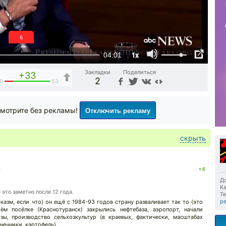
5
1x
04:01
Закладки
Поделиться
+33
2
0
53
Отключить рекламу
мотрите без рекламы!
скрыть
↓
+4
До
Ка
 это заметно после 12 года.
Те
р
арказм, если что) он ещё с 1984-93 годов страну разваливает так то (это
ём посёлке (Краснотуранск) закрылись нефтебаза, аэропорт, начали
зы, производство сельхозкультур (в краевых, фактически, масштабах
нечники, картофель).