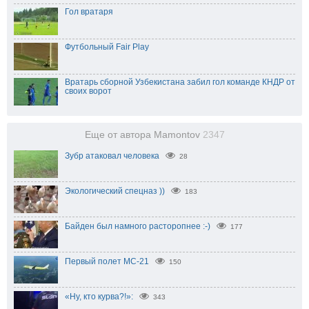
Гол вратаря
Футбольный Fair Play
Вратарь сборной Узбекистана забил гол команде КНДР от
своих ворот
Еще от автора Mamontov
2347
Зубр атаковал человека
28
Экологический спецназ ))
183
Байден был намного расторопнее :-)
177
Первый полет МС-21
150
«Ну, кто курва?!»:
343