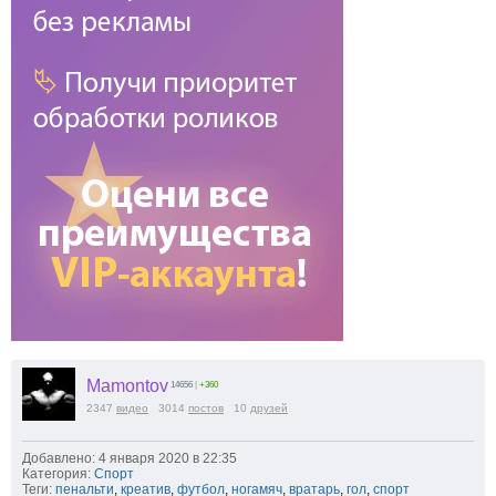
Mamontov
14656
|
+360
2347
видео
3014
постов
10
друзей
Добавлено: 4 января 2020 в 22:35
Категория:
Спорт
Теги:
пенальти
,
креатив
,
футбол
,
ногамяч
,
вратарь
,
гол
,
спорт