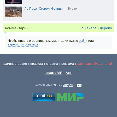
Ле Порж. Сгорел. Франция
149
Комментарии
0
с начала
|
дерево
Чтобы писать и оценивать комментарии нужно
войти
или
зарегистрироваться
администрация
правила
справка
реклама
для правообладателей
|
|
|
|
|
оплата VIP
блог
|
Инфон
© 2008-2026 ООО «
»