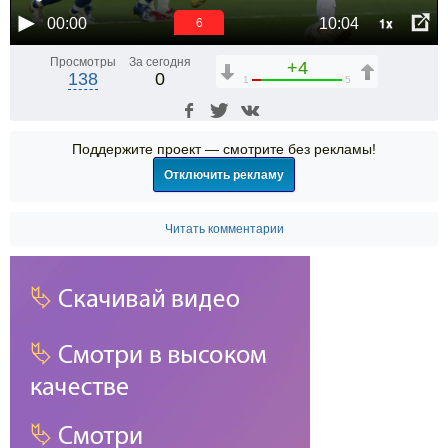
1x
00:00
10:04
6
Просмотры
За сегодня
+4
138
0
1
5
Поддержите проект — смотрите без рекламы!
Отключить рекламу
Читать комментарии