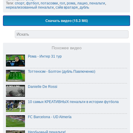
Теги:
спорт
,
футбол
,
потасовки
,
гол
,
рома
,
лацио
,
пенальти
,
нереализованный пенальти
,
сэйв вратаря
,
дубль
Скачать видео (15.3 Мб)
Похожее видео
Рома - Интер 31 тур
Тоттенхэм - Болтон (дубль Павлюченко)
Danielle De Rossi
10 самых КРЕАТИВНЫХ пенальти в истории футбола
FC Barcelona - UD Almería
Необычный пенальти!