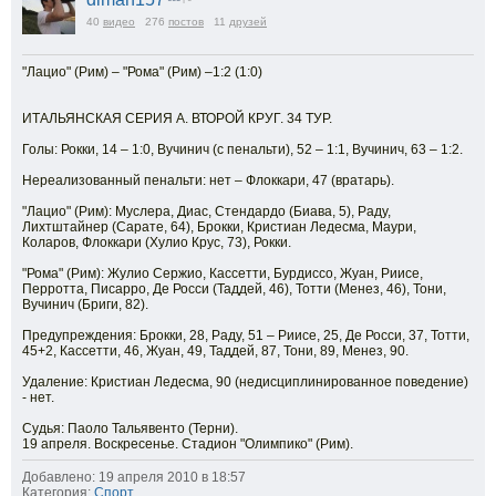
40
видео
276
постов
11
друзей
"Лацио" (Рим) – "Рома" (Рим) –1:2 (1:0)
ИТАЛЬЯНСКАЯ СЕРИЯ А. ВТОРОЙ КРУГ. 34 ТУР.
Голы: Рокки, 14 – 1:0, Вучинич (с пенальти), 52 – 1:1, Вучинич, 63 – 1:2.
Нереализованный пенальти: нет – Флоккари, 47 (вратарь).
"Лацио" (Рим): Муслера, Диас, Стендардо (Биава, 5), Раду,
Лихтштайнер (Сарате, 64), Брокки, Кристиан Ледесма, Маури,
Коларов, Флоккари (Хулио Крус, 73), Рокки.
"Рома" (Рим): Жулио Сержио, Кассетти, Бурдиссо, Жуан, Риисе,
Перротта, Писарро, Де Росси (Таддей, 46), Тотти (Менез, 46), Тони,
Вучинич (Бриги, 82).
Предупреждения: Брокки, 28, Раду, 51 – Риисе, 25, Де Росси, 37, Тотти,
45+2, Кассетти, 46, Жуан, 49, Таддей, 87, Тони, 89, Менез, 90.
Удаление: Кристиан Ледесма, 90 (недисциплинированное поведение)
- нет.
Судья: Паоло Тальявенто (Терни).
19 апреля. Воскресенье. Стадион "Олимпико" (Рим).
Добавлено: 19 апреля 2010 в 18:57
Категория:
Спорт