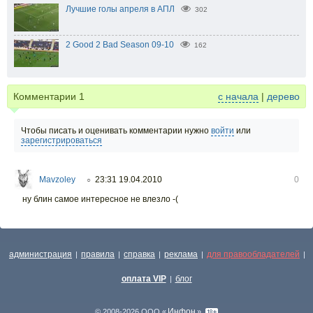
Лучшие голы апреля в АПЛ
302
2 Good 2 Bad Season 09-10
162
Комментарии
1
с начала
|
дерево
Чтобы писать и оценивать комментарии нужно
войти
или
зарегистрироваться
Mavzoley
23:31 19.04.2010
0
○
ну блин самое интересное не влезло -(
администрация
правила
справка
реклама
для правообладателей
|
|
|
|
|
оплата VIP
блог
|
Инфон
© 2008-2026 ООО «
»