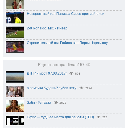
Невероятный гол Паписса Сиссе против Челси
2-0 Ronaldo. МЮ - Интер.
Охренительный гол Робина ван Перси Чарльтону
Еще от автора diman157
40
ДТП 4й мост 07.03.2017г
803
а семечки будешь? зубов нету.
7194
Satin - Terrazza
2622
Офис — худшее место для работы (TED)
228