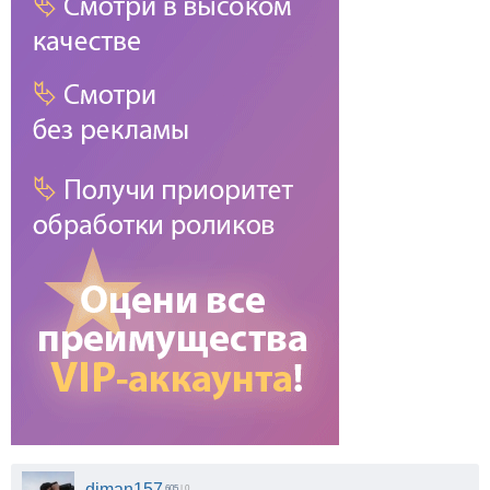
diman157
605
| 0