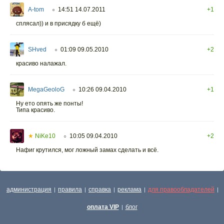
A-tom
14:51 14.07.2011
+1
○
сплясал)) и в присядку б ещё)
SHved
01:09 09.05.2010
+2
○
красиво налажал.
MegaGeoloG
10:26 09.04.2010
+1
○
Ну ето опять же понты!
Типа красиво.
★
NiKe10
10:05 09.04.2010
+2
○
Нафиг крутился, мог ложный замах сделать и всё.
администрация
правила
справка
реклама
для правообладателей
|
|
|
|
|
оплата VIP
блог
|