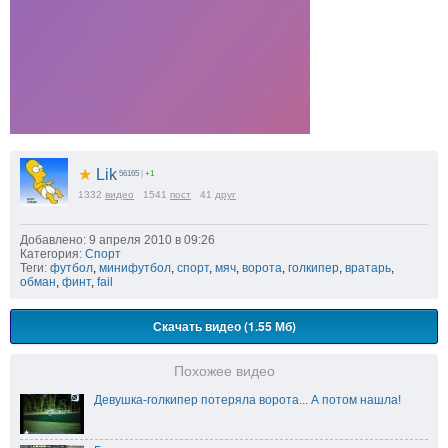
★
Lik
56165
|
+1
1332
видео
1541
пост
41
друг
Добавлено: 9 апреля 2010 в 09:26
Категория:
Спорт
Теги:
футбол
,
минифутбол
,
спорт
,
мяч
,
ворота
,
голкипер
,
вратарь
,
обман
,
финт
,
fail
Скачать видео (1.55 Мб)
Похожее видео
Девушка-голкипер потеряла ворота... А потом нашла!