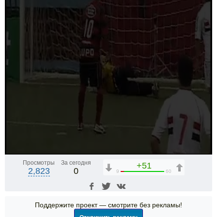
Просмотры
За сегодня
+51
2,823
0
9
60
Поддержите проект — смотрите без рекламы!