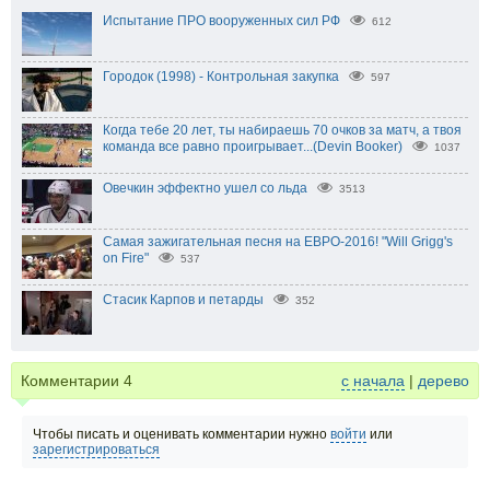
Испытание ПРО вооруженных сил РФ
612
Городок (1998) - Контрольная закупка
597
Когда тебе 20 лет, ты набираешь 70 очков за матч, а твоя
команда все равно проигрывает...(Devin Booker)
1037
Овечкин эффектно ушел со льда
3513
Самая зажигательная песня на ЕВРО-2016! "Will Grigg's
on Fire"
537
Стасик Карпов и петарды
352
Комментарии
4
с начала
|
дерево
Чтобы писать и оценивать комментарии нужно
войти
или
зарегистрироваться