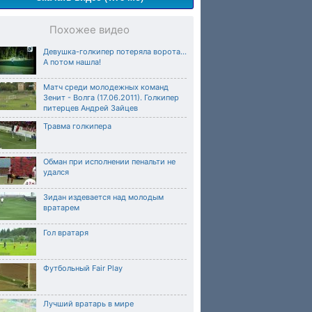
Похожее видео
Девушка-голкипер потеряла ворота...
А потом нашла!
Матч среди молодежных команд
Зенит - Волга (17.06.2011). Голкипер
питерцев Андрей Зайцев
Травма голкипера
Обман при исполнении пенальти не
удался
Зидан издевается над молодым
вратарем
Гол вратаря
Футбольный Fair Play
Лучший вратарь в мире