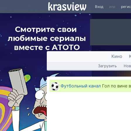
Вход
или
реги
Кино
Загрузить
Нов
Футбольный канал
Гол по вине 