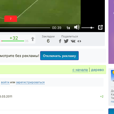
6
1x
00:39
Закладки
Поделиться
+32
6
3
35
Отключить рекламу
мотрите без рекламы!
с начала
|
дерево
о
войти
или
зарегистрироваться
До
Ка
6.03.2011
+2
Те
г