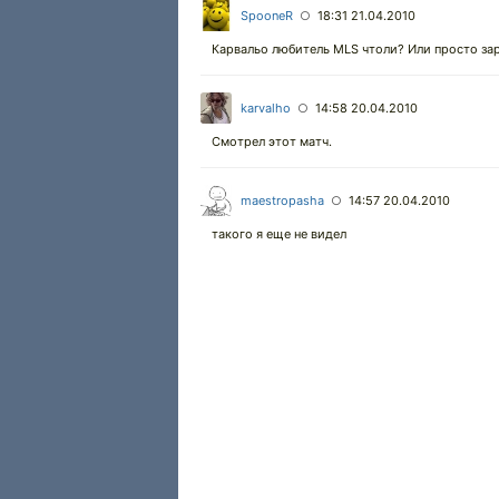
SpooneR
18:31 21.04.2010
○
Карвальо любитель MLS чтоли? Или просто заря
karvalho
14:58 20.04.2010
○
Смотрел этот матч.
maestropasha
14:57 20.04.2010
○
такого я еще не видел