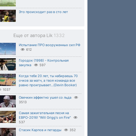
Это происходит раз в сто лет
Еще от автора Lik
1332
Испытание ПРО вооруженных сил РФ
612
Городок (1998) - Контрольная
закупка
597
Когда тебе 20 лет, ты набираешь 70
очков за матч, а твоя команда все
равно проигрывает...(Devin Booker)
1037
Овечкин эффектно ушел со льда
3513
Самая зажигательная песня на
ЕВРО-2016! "Will Grigg's on Fire"
537
Стасик Карпов и петарды
352