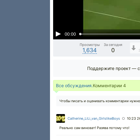
00:00
Просмотры
За сегодня
1,634
0
Поддержите проект — с
Все обсуждения.
Комментарии
4
Чтобы писать и оценивать комментарии нужн
Catherine_LiLi_van_GirlslikeBoys
10:23 2
○
Реально сам виноват! Разява потому что!