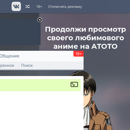
18+
Отключить рекламу
18+
Общение
тренное
Поиск