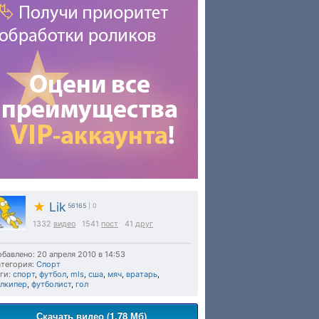
★
Lik
56165
| 0
1332
видео
1541
пост
41
друг
бавлено: 20 апреля 2010 в 14:53
тегория:
Спорт
ги:
спорт
,
футбол
,
mls
,
сша
,
мяч
,
вратарь
,
олкипер
,
футболист
,
гол
Скачать видео (1.78 Мб)