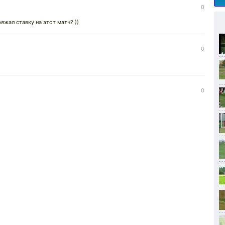
0
жал ставку на этот матч? ))
0
0