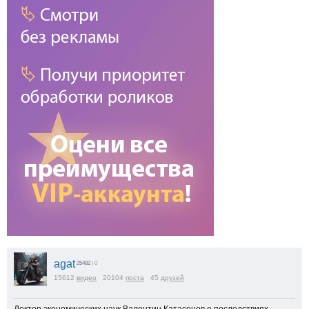
agat
25482
| 0
15612
видео
20104
поста
45
друзей