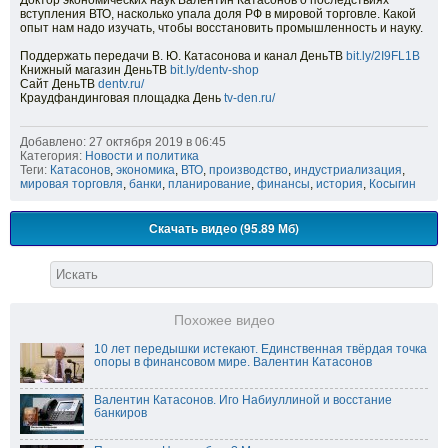
Доктор экономических наук Валентин Катасонов о последствиях
вступления ВТО, насколько упала доля РФ в мировой торговле. Какой
опыт нам надо изучать, чтобы восстановить промышленность и науку.
Поддержать передачи В. Ю. Катасонова и канал ДеньТВ
bit.ly/2I9FL1B
Книжный магазин ДеньТВ
bit.ly/dentv-shop
Сайт ДеньТВ
dentv.ru/
Краудфандинговая площадка День
tv-den.ru/
Добавлено: 27 октября 2019 в 06:45
Категория:
Новости и политика
Теги:
Катасонов
,
экономика
,
ВТО
,
производство
,
индустриализация
,
мировая торговля
,
банки
,
планирование
,
финансы
,
история
,
Косыгин
Скачать видео (95.89 Мб)
Похожее видео
10 лет передышки истекают. Единственная твёрдая точка
опоры в финансовом мире. Валентин Катасонов
Валентин Катасонов. Иго Набиуллиной и восстание
банкиров