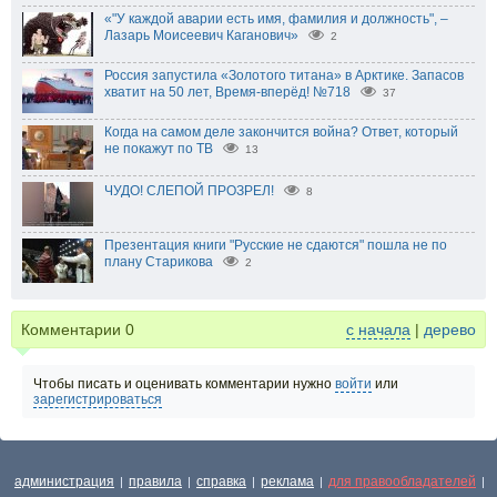
«"У каждой аварии есть имя, фамилия и должность", –
Лазарь Моисеевич Каганович»
2
Россия запустила «Золотого титана» в Арктике. Запасов
хватит на 50 лет, Время-вперёд! №718
37
Когда на самом деле закончится война? Ответ, который
не покажут по ТВ
13
ЧУДО! СЛЕПОЙ ПРОЗРЕЛ!
8
Презентация книги "Русские не сдаются" пошла не по
плану Старикова
2
Комментарии
0
с начала
|
дерево
Чтобы писать и оценивать комментарии нужно
войти
или
зарегистрироваться
администрация
правила
справка
реклама
для правообладателей
|
|
|
|
|