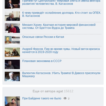
Причем тут Центробанк? Мировая элита и смена вектора
развития человечества. В. Катасонов
К чему приведёт ослабление доллара. Кто стоит за ОПЕК.
В. Катасонов
Михаил Хазин. Краткая история мировой финансовой
системы. От Бреттон-Вудса до Трампа
Опасные связи России и Китая
Андрей Фурсов. Пир во время чумы. Новый виток кризиса
начнётся в 2019-2020 году
Плановая экономика в СССР
Валентин Катасонов. Убить Трампа! В Давосе присягнули
Машиаху
Еще от автора agat
15612
При Байдене такого не было
2