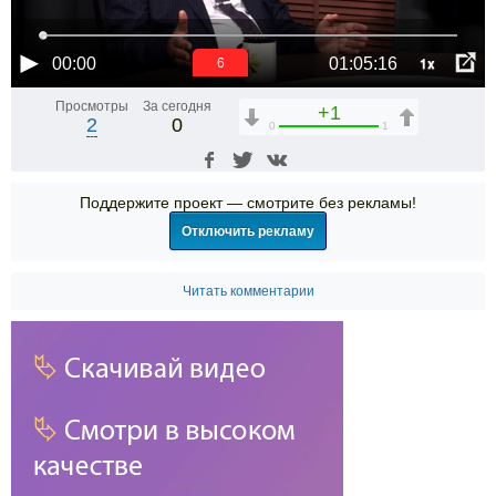
1x
00:00
01:05:16
6
Просмотры
За сегодня
+1
2
0
0
1
Поддержите проект — смотрите без рекламы!
Отключить рекламу
Читать комментарии