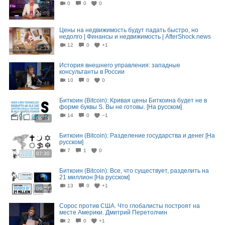
0
0
0
21:09
Цены на недвижимость будут падать быстро, но
недолго | Финансы и недвижимость | AfterShock.news
12
0
+1
12:31
История внешнего управления: западные
консультанты в России
10
0
0
22:48
Биткоин (Bitcoin): Кривая цены Биткоина будет не в
форме буквы S. Вы не готовы. [На русском]
14
0
−1
04:01
Биткоин (Bitcoin): Разделение государства и денег [На
русском]
7
1
0
07:30
Биткоин (Bitcoin): Все, что существует, разделить на
21 миллион [На русском]
13
0
+1
09:07
Сорос против США. Что глобалисты построят на
месте Америки. Дмитрий Перетолчин
2
0
+1
26:09