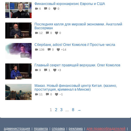
Финансовый коронакризис Европы и США
6
0
0
07:25
Последняя капля для мировой экономики. Анатолий
Вассерман
12
0
0
27:05
Сбербанк, adios! Олег Комолов // Простые числа
136
0
+14
11:40
Главный секрет правящей верхушки. Олег Комолов
9
1
+3
01:14:18
Макао. Новый финансовый центр Китая. (казино,
проституция, криминал в Минске)
11
0
−1
08:00
1
2
3
...
8
→
администрация
правила
справка
реклама
для правообладателей
|
|
|
|
|