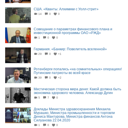
США. «Кванты: Алхимики с Уолл-стрит»
14
0
0
47:54
Совещание о параметрах финансового плана и
инвестиционной программы ОАО «РЖД»
1
0
0
06:00
Германия. «Банкир: Повелитель вселенной»
29
0
+1
01:26:44
Ротенберги попались «на сомнительных» операциях!
Путинские патриоты во всей красе
39
0
+2
06:41
Мистическая сторона мира денег. Какой должна быть
экономика здорового человека. Александр Дугин
5
7
0
28:13
Доклады Министра здравоохранения Михаила
Мурашко, Министра промышленности и торговли
Дениса Мантурова, Министра финансов Антона
22:33
Силуанова 22.04.2020
1
0
0