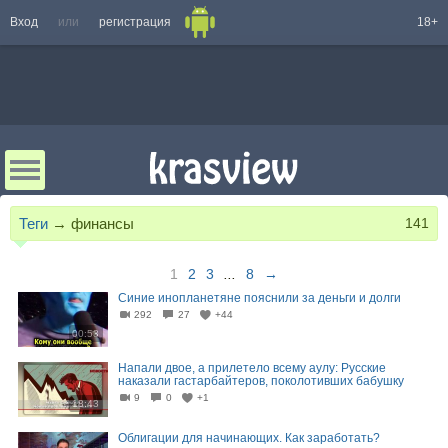
Вход
или
регистрация
18+
Теги
→
финансы
141
1
2
3
...
8
→
Синие инопланетяне пояснили за деньги и долги
292
27
+44
00:53
Напали двое, а прилетело всему аулу: Русские
наказали гастарбайтеров, поколотивших бабушку
9
0
+1
18:43
Облигации для начинающих. Как заработать?