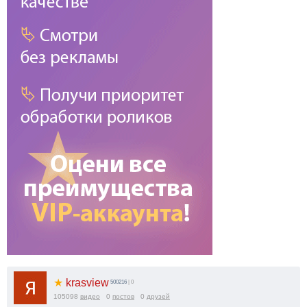
★
krasview
500216
| 0
105098
видео
0
постов
0
друзей