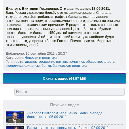
Диалог с Виктором Геращенко. Отмывание денег. 13.09.2011.
Банк России ужесточил борьбу с отмыванием средств. С начала
текущего года Центробанк штрафует банки за все нарушения
антиотмывочных норм, вне зависимости от того, значимы ли они или
возникли по техническим причинам. В результате, только за первые
полгода территориальные управления Центробанка возбудили
против банков и банкиров 450 дел об административных
правонарушениях. И объем претензий к ним в дальнейшем будет
только расти, уверены в Банке России. Поможет ли это бороться с
отмыванием денег?
Добавлено: 16 сентября 2011 в 20:37
Категория:
Новости и политика
Теги:
rbc.ru
,
диалог
,
геращенко виктор
,
политика
,
общество
,
власть
,
экономика
,
финансы
,
банки
,
банковская политика
Скачать видео (64.57 Мб)
Похожее видео
Диалог с Виктором Геращенко. Банки: Череда
банкротства. 06.09.2011.
Банки - валютные спекулянты. Диалог. 02.09.2011.