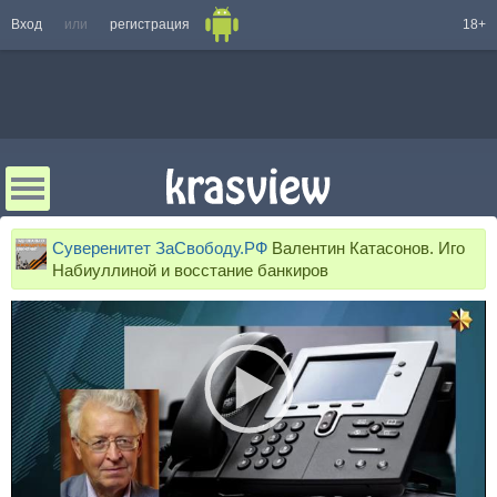
Вход
или
регистрация
18+
Суверенитет ЗаСвободу.РФ
Валентин Катасонов. Иго
Набиуллиной и восстание банкиров