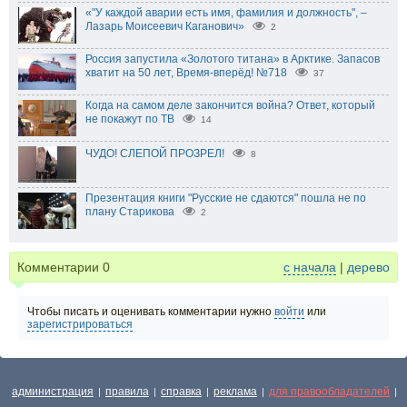
«"У каждой аварии есть имя, фамилия и должность", –
Лазарь Моисеевич Каганович»
2
Россия запустила «Золотого титана» в Арктике. Запасов
хватит на 50 лет, Время-вперёд! №718
37
Когда на самом деле закончится война? Ответ, который
не покажут по ТВ
14
ЧУДО! СЛЕПОЙ ПРОЗРЕЛ!
8
Презентация книги "Русские не сдаются" пошла не по
плану Старикова
2
Комментарии
0
с начала
|
дерево
Чтобы писать и оценивать комментарии нужно
войти
или
зарегистрироваться
администрация
правила
справка
реклама
для правообладателей
|
|
|
|
|