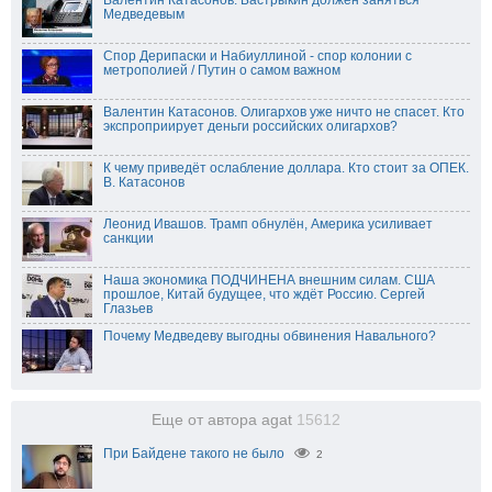
Валентин Катасонов. Бастрыкин должен заняться
Медведевым
Спор Дерипаски и Набиуллиной - спор колонии с
метрополией / Путин о самом важном
Валентин Катасонов. Олигархов уже ничто не спасет. Кто
экспроприирует деньги российских олигархов?
К чему приведёт ослабление доллара. Кто стоит за ОПЕК.
В. Катасонов
Леонид Ивашов. Трамп обнулён, Америка усиливает
санкции
Наша экономика ПОДЧИНЕНА внешним силам. США
прошлое, Китай будущее, что ждёт Россию. Сергей
Глазьев
Почему Медведеву выгодны обвинения Навального?
Еще от автора agat
15612
При Байдене такого не было
2