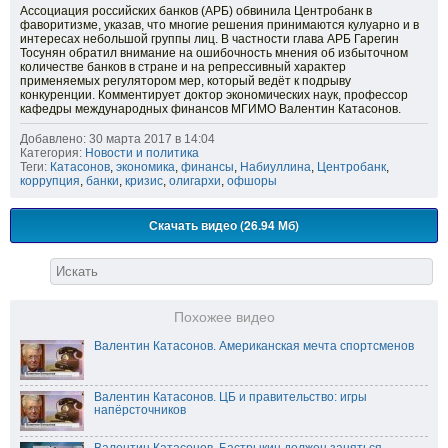
Ассоциация российских банков (АРБ) обвинила Центробанк в
фаворитизме, указав, что многие решения принимаются кулуарно и в
интересах небольшой группы лиц. В частности глава АРБ Гарегин
Тосунян обратил внимание на ошибочность мнения об избыточном
количестве банков в стране и на репрессивный характер
применяемых регулятором мер, который ведёт к подрыву
конкуренции. Комментирует доктор экономических наук, профессор
кафедры международных финансов МГИМО Валентин Катасонов.
Добавлено: 30 марта 2017 в 14:04
Категория:
Новости и политика
Теги:
Катасонов
,
экономика
,
финансы
,
Набиуллина
,
Центробанк
,
коррупция
,
банки
,
кризис
,
олигархи
,
офшоры
Скачать видео (26.94 Мб)
Похожее видео
Валентин Катасонов. Американская мечта спортсменов
Валентин Катасонов. ЦБ и правительство: игры
напёрсточников