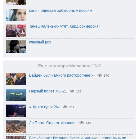
как я подпеваю забугорным песням
Танец маленьких утят. Хард рок версия!
класный рок
Еще от автора Mamontov
2345
Байден был намного расторопнее :-)
170
Первый полет МС-21
139
«Ну, кто курва?!»:
341
Ле Порж. Сгорел. Франция
149
Весь бюджет Испании будет уничтожен нелегальными