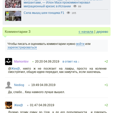
мигрантами, — Илон Маск прокомментировал
миграционный кризис в Испании
89
Сила мышц шеи гонщика F1
165
Комментарии
3
с начала
|
дерево
Чтобы писать и оценивать комментарии нужно
войти
или
зарегистрироваться
Mamontov
20:20 04.09.2019
в ответ на ↓
+2
•
@
Жек@
,
никто ж не посягает на лавры, просто на коленке
смострячил, общую идею передал, как замутить, если захочешь.
Nediog
19:49 04.09.2019
+1
○
Да, слабо... Киш намного лучше вышел.
Жек@
01:47 04.09.2019
+2
○
Долеко этому говну до Цоя, а до его популярности... и говорить