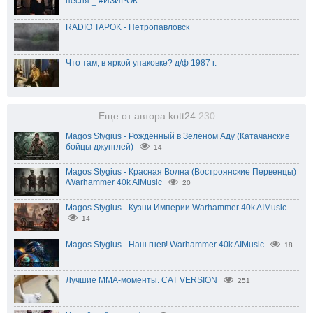
песня _ #ИЗИРОК
RADIO TAPOK - Петропавловск
Что там, в яркой упаковке? д/ф 1987 г.
Еще от автора kott24
230
Magos Stygius - Рождённый в Зелёном Аду (Катачанские
бойцы джунглей)
14
Magos Stygius - Красная Волна (Востроянские Первенцы)
/Warhammer 40k AIMusic
20
Magos Stygius - Кузни Империи Warhammer 40k AIMusic
14
Magos Stygius - Наш гнев! Warhammer 40k AIMusic
18
Лучшие ММА-моменты. CAT VERSION
251