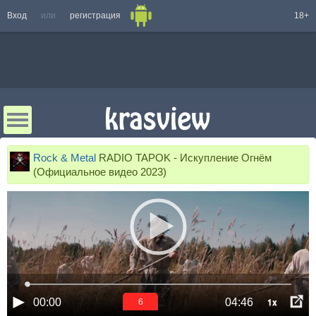
Вход
или
регистрация
18+
Rock & Metal
RADIO TAPOK - Искупление Огнём
(Официальное видео 2023)
1x
00:00
04:46
6