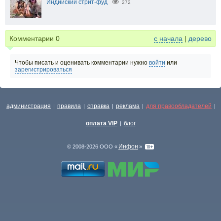
Индийский стрит-фуд
272
Комментарии
0
с начала
|
дерево
Чтобы писать и оценивать комментарии нужно
войти
или
зарегистрироваться
администрация
правила
справка
реклама
для правообладателей
|
|
|
|
|
оплата VIP
блог
|
Инфон
© 2008-2026 ООО «
»