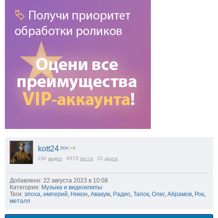
kott24
2634
|
+3
230
видео
6573
поста
22
друга
Добавлено: 22 августа 2023 в 10:08
Категория:
Музыка и видеоклипы
Теги:
эпоха
,
империй
,
Никон
,
Авакум
,
Радио
,
Тапок
,
Олег
,
Абрамов
,
Рок
,
металл