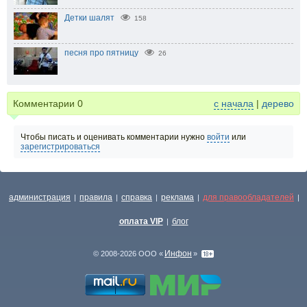
Детки шалят
158
песня про пятницу
26
Комментарии
0
с начала
|
дерево
Чтобы писать и оценивать комментарии нужно
войти
или
зарегистрироваться
администрация
правила
справка
реклама
для правообладателей
|
|
|
|
|
оплата VIP
блог
|
Инфон
© 2008-2026 ООО «
»