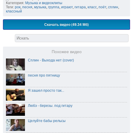
Категория:
Музыка и видеоклипы
Теги:
рок
,
песня
,
музыка
,
группа
,
играют
,
гитара
,
класс
,
поёт
,
сплин
,
классный
Скачать видео (49.34 Мб)
Похожее видео
Сплин - Выхода нет (cover)
песня про пятницу
Я зашел просто так...
Любэ - березы. под гитару
Целуйте бабы рельсы