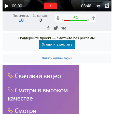
1x
00:00
03:48
5
Просмотры
За сегодня
+1
10
0
1
2
Поддержите проект — смотрите без рекламы!
Отключить рекламу
Читать комментарии