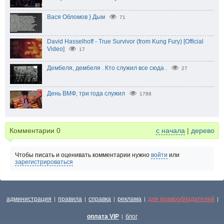
Вася Обломов } Дым
71
David Hasselhoff - True Survivor (from Kung Fury) [Official
Video]
17
Дембеля, дембеля . Кто служил все сюда .
27
День ВМФ, три года служил
1788
Комментарии
0
с начала
|
дерево
Чтобы писать и оценивать комментарии нужно
войти
или
зарегистрироваться
администрация
правила
справка
реклама
для правообладателей
|
|
|
|
|
оплата VIP
блог
|