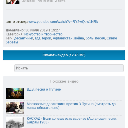
20
видео
706
постов
2
друга
взято отсюда
www.youtube.com/watch?v=RY2wQuw1NRk
Добавлено: 30 июля 2019 в 19:27
Категория:
Искусство и творчество
Теги:
десантники
,
вдв
,
герои
,
Афганистан
,
война
,
боль
,
песня
,
Синие
береты
Скачать видео (12.45 Мб)
Похожее видео
ВДВ, песня о Путине
Московские десантники против В.Путина (смотреть до
конца обязательно)
КАСКАД - Если хочешь есть варенье (Афганская песня,
Баграм 1983)