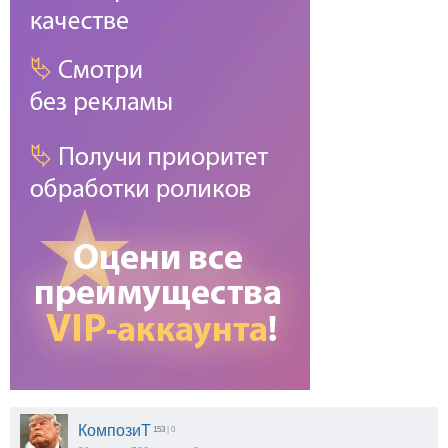
КомпозиТ
153
| 0