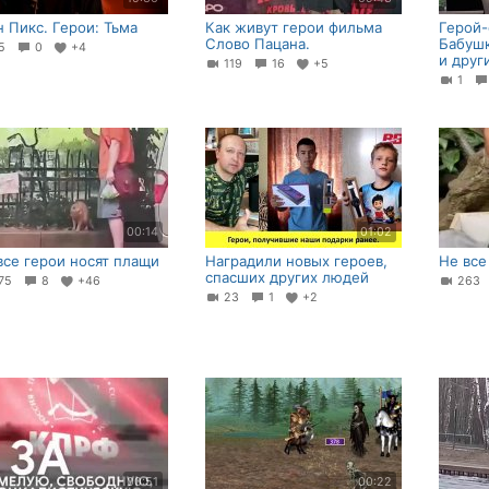
н Пикс. Герои: Тьма
Как живут герои фильма
Герой-
Слово Пацана.
Бабуш
25
0
+4
и друг
119
16
+5
1
00:14
01:02
все герои носят плащи
Наградили новых героев,
Не все
спасших других людей
75
8
+46
26
23
1
+2
00:51
00:22