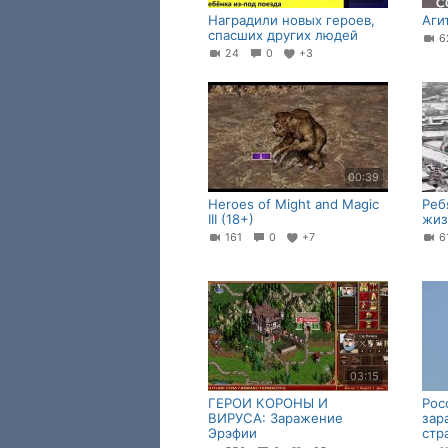
Наградили новых героев,
Аги
спасших других людей
24
0
+3
00:39
Heroes of Might and Magic
Реб
III (18+)
жиз
161
0
+7
6
03:15
ГЕРОИ КОРОНЫ И
Рос
ВИРУСА: Заражение
зар
Эрэфии
стр