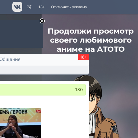
18+
Отключить рекламу
18+
Общение
180
45:51