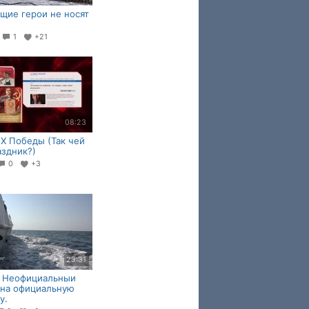
щие герои не носят
6
1
+21
08:23
Х Победы (Так чей
аздник?)
0
+3
23:31
. Неофициальныи
 на официальную
у.