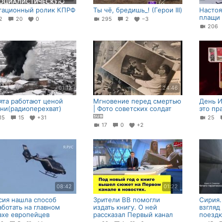
тационный ролик КПРФ
Ты чё, бредишь_! (Герои III)
Настоя
плащи
62
20
0
295
2
−3
20
01:12
24:46
ята работают ценой
Мгновение перед смертью
День И
ни(радиоперехват)
| Фото советских солдат
это пр
15
15
+31
25
17
0
+2
08:42
01:22
сия нашла способ
Зрители ВВ помогли
Сирия
аботать на главном
издать книгу. О ней
взгляд
ахе европейцев
рассказал Первый канал
поездк