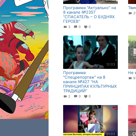
Программа "Актуально" на
Тви
8 канале №2357
"СПАСАТЕЛЬ – О БУДНЯХ
ГЕРОЕВ"
3
0
0
12:03
Программа
Не 
"Спецрепортаж" на 8
9
канале №427 "НА
ПРИНЦИПАХ КУЛЬТУРНЫХ
ТРАДИЦИЙ"
2
0
0
01:03