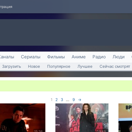
страция
Каналы
Сериалы
Фильмы
Аниме
Радио
Люди
Загрузить
Новое
Популярное
Лучшее
Сейчас смотрят
1
2
3
...
9
→
15:36
09:43