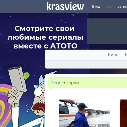
Вход
или
реги
Кино
Теги
→
герои
05:45