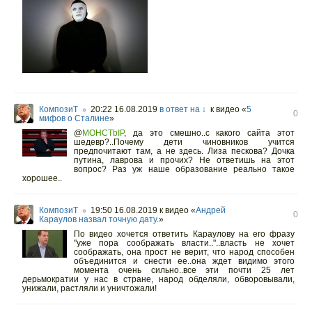
КомпозиТ
20:22 16.08.2019
в ответ на ↓
к видео «
5
○
0
мифов о Сталине
»
@
MOHCTbIP
,
да это смешно..с какого сайта этот
шедевр?..Почему дети чиновников учится
предпочитают там, а не здесь. Лиза пескова? Дочка
путина, лаврова и прочих? Не ответишь на этот
вопрос? Раз уж наше образование реально такое
хорошее..
КомпозиТ
19:50 16.08.2019
к видео «
Андрей
○
0
Караулов назвал точную дату.
»
По видео хочется ответить Караулову на его фразу
"уже пора соображать власти.."..власть не хочет
соображать, она прост не верит, что народ способен
объединится и снести ее..она ждет видимо этого
момента очень сильно..все эти почти 25 лет
дерьмократии у нас в стране, народ обделяли, обворовывали,
унижали, растляли и уничтожали!