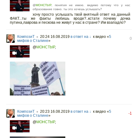
@
MOHCTbIP
, понятия не имею. видимо потому что у нас
образование говно. ты это хочешь услышать?
хочу просто услышать твой внятный ответ на данный
ФАКТ...ты же факты любишь вроде?..кстати почему дочка
путина,лаврова и пескова не живут у нас в стране? Им взападло?
КомпозиТ
20:24 16.08.2019
в ответ на ↓
к видео «
5
○
0
мифов о Сталине
»
@
MOHCTbIP
,
КомпозиТ
20:23 16.08.2019
в ответ на ↓
к видео «
5
○
-1
мифов о Сталине
»
@
MOHCTbIP
,