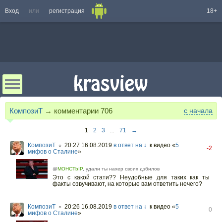
Вход
или
регистрация
18+
КомпозиТ
→ комментарии
706
с начала
1
2
3
...
71
→
КомпозиТ
20:27 16.08.2019
в ответ на ↓
к видео «
5
○
-2
мифов о Сталине
»
@
MOHCTbIP
, удали ты нахер своих дэбилов
Это с какой стати?? Неудобные для таких как ты
факты озвучивают, на которые вам ответить нечего?
КомпозиТ
20:26 16.08.2019
в ответ на ↓
к видео «
5
○
0
мифов о Сталине
»