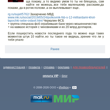
ща покажу...а то видимо умом то ты не блещешь, сам
найти не можешь..все тебе маленькому расскажи,да
покажи, да в ротик положи..а он выплевывает еще..
rg.ru/sujet/5762/
Захарченко МВД
www.mk.ru/social/2019/05/24/polkovnik-fsb-s-12-milliardami-khot-
tapochki-sebe-ostavil.html
Черкалин ФСБ
+ группа спецназа фсб ограбившая банк через мошенничество
+ на кавказе история с чиновниками и их 20 млрд долларов..
Если пошерстить новости последнего года то можно еще таких
моментов штук 10 найти..но ты такое не видишь..зрение что ли у
тебя упало
Ранее
администрация
правила
справка
реклама
для правообладателей
|
|
|
|
|
оплата VIP
блог
|
Инфон
© 2008-2026 ООО «
»