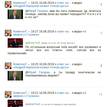
КомпозиТ
19:31 16.08.2019
в ответ на ↓
к видео
○
-1
«
Андрей Караулов назвал точную дату.
»
@
Юрий Гагарин
,
вам бы пить поменьше, да лечиться
почаще ..какому коню вы привет передаете? Н е в с е б
е что ли?
КомпозиТ
19:27 16.08.2019
в ответ на ↓
к видео «
5
○
0
мифов о Сталине
»
@
MOHCTbIP
, ваще-то я не об этом просил
По остальным вопросам тебе инсайт все разжевал..я
читал все его ответы тебе, считаю все их
правильными..
КомпозиТ
19:25 16.08.2019
в ответ на ↓
к видео
○
-2
«
Андрей Караулов назвал точную дату.
»
@
Юрий Гагарин
,
а ты правду генетически не
перевариваешь видимо?
КомпозиТ
19:21 16.08.2019
в ответ на ↓
к видео «
5
○
+1
мифов о Сталине
»
@
MOHCTbIP
, оч хочется увидеть как воруют