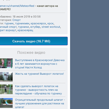
amer.ru/channel/MeteorRed
- канал автора на
ЛАМЕРЕ!
бавлено: 18 июля 2019 в 00:56
тегория:
Спорт
ги:
турник
,
турникмен
,
красноярск
,
крск
,
личный спорт
,
турники
,
ютубер
,
street workout
,
рит воркаут
,
красноярец
Скачать видео (16.7 Мб)
Похожее видео
Выступление в Красноярске! Девочка
в 6 лет занимается воркаутом с
отцом! Настя Холод
Жесть на турнике! Выворот лопаток!
Как сделать выворот лопаток на
турнике - выворотность плеч на
перекладине - обучалка по турнику
Отрицательный продольный шпагат -
лучшие упражнения для растяжки на
шпагат