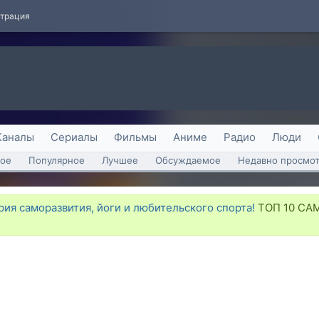
страция
Каналы
Сериалы
Фильмы
Аниме
Радио
Люди
ое
Популярное
Лучшее
Обсуждаемое
Недавно просмо
ия саморазвития, йоги и любительского спорта!
ТОП 10 СА