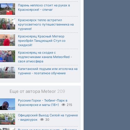
Парень неплохо стоит на руках в
Красноярске! - спичаг
Красноярск тепло встретил
кругосветного путешественника на
турнике!
Красноярец Красный Метеор
приобрёл Танцующий Стул со
скидкой!
Красноярец на сходке с
подписчиками канала MeteorRed -
своя атмосфера
Капитанский подъем или иголочка на
турнике - поэтапное обучение
Еще от автора Meteor
209
Русские Горки - Тюбинг-Парк в
Красноярске и маты (18+)
215
Офицерский Выход Силой на турнике
- видеоурок
30
Выход на одну руку с нуля - обучалка