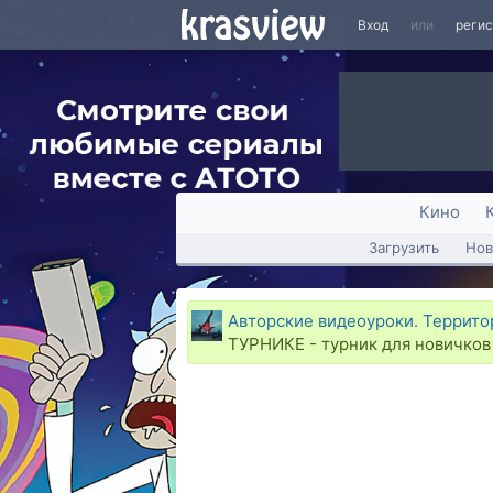
Вход
или
реги
Кино
Загрузить
Нов
Авторские видеоуроки. Территор
ТУРНИКЕ - турник для новичков