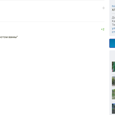
hl
0
Х
До
Ка
Те
у
+2
ст
ротом ванны"