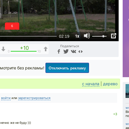
5
1x
02:19
Поделиться
+10
0
10
Отключить рекламу
мотрите без рекламы!
с начала
|
дерево
о
войти
или
зарегистрироваться
w
В
+3
п
нечно же не буду )))
w
ав