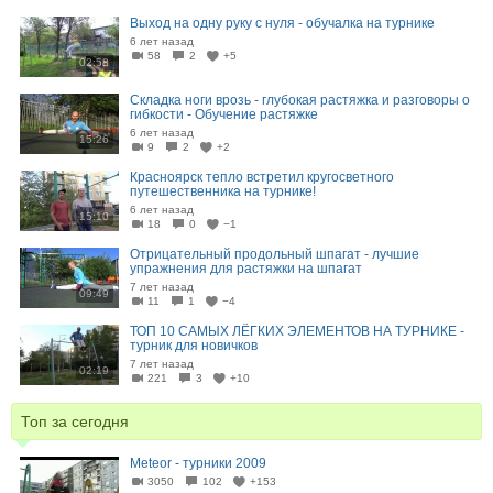
Выход на одну руку с нуля - обучалка на турнике
6 лет назад
58
2
+5
02:58
Складка ноги врозь - глубокая растяжка и разговоры о
гибкости - Обучение растяжке
6 лет назад
15:26
9
2
+2
Красноярск тепло встретил кругосветного
путешественника на турнике!
6 лет назад
15:10
18
0
−1
Отрицательный продольный шпагат - лучшие
упражнения для растяжки на шпагат
7 лет назад
09:49
11
1
−4
ТОП 10 САМЫХ ЛЁГКИХ ЭЛЕМЕНТОВ НА ТУРНИКЕ -
турник для новичков
7 лет назад
02:19
221
3
+10
Топ за сегодня
Meteor - турники 2009
3050
102
+153