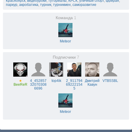
Красноярск
,
видеоуроки
,
туториалы
,
КРСК
,
уличный спорт
,
фриран
,
паркур
,
акробатика
,
турник
,
турникмен
,
саморазвитие
Команда
1
Meteor
Подписчики
7
★
4_452857
top4ik
2_911794
Дмитрий
VTB5SBL
BeeReR
32070308
69222154
Кавун
6696
5
Meteor