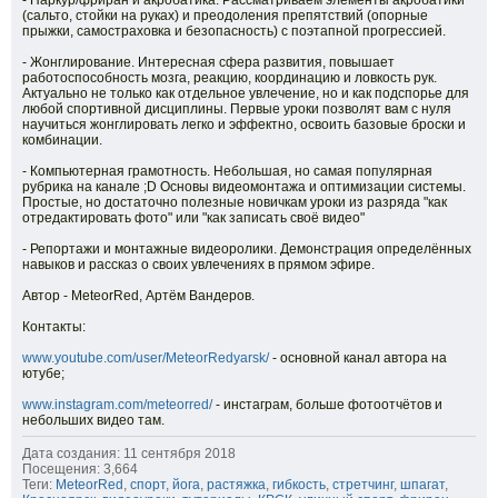
- Паркур/фриран и акробатика. Рассматриваем элементы акробатики
(сальто, стойки на руках) и преодоления препятствий (опорные
прыжки, самостраховка и безопасность) с поэтапной прогрессией.
- Жонглирование. Интересная сфера развития, повышает
работоспособность мозга, реакцию, координацию и ловкость рук.
Актуально не только как отдельное увлечение, но и как подспорье для
любой спортивной дисциплины. Первые уроки позволят вам с нуля
научиться жонглировать легко и эффектно, освоить базовые броски и
комбинации.
- Компьютерная грамотность. Небольшая, но самая популярная
рубрика на канале ;D Основы видеомонтажа и оптимизации системы.
Простые, но достаточно полезные новичкам уроки из разряда "как
отредактировать фото" или "как записать своё видео"
- Репортажи и монтажные видеоролики. Демонстрация определённых
навыков и рассказ о своих увлечениях в прямом эфире.
Автор - MeteorRed, Артём Вандеров.
Контакты:
www.youtube.com/user/MeteorRedyarsk/
- основной канал автора на
ютубе;
www.instagram.com/meteorred/
- инстаграм, больше фотоотчётов и
небольших видео там.
Дата создания: 11 сентября 2018
Посещения: 3,664
Теги:
MeteorRed
,
спорт
,
йога
,
растяжка
,
гибкость
,
стретчинг
,
шпагат
,