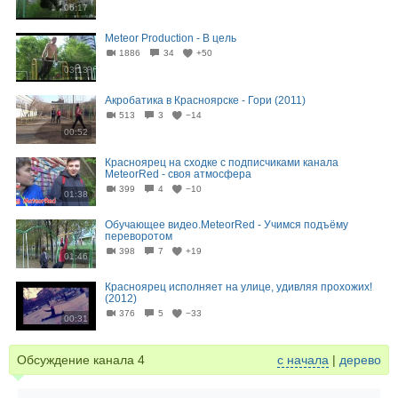
06:17
Meteor Production - В цель
1886
34
+50
03:13
Акробатика в Красноярске - Гори (2011)
513
3
−14
00:52
Красноярец на сходке с подписчиками канала
MeteorRed - своя атмосфера
399
4
−10
01:38
Обучающее видео.MeteorRed - Учимся подъёму
переворотом
398
7
+19
01:46
Красноярец исполняет на улице, удивляя прохожих!
(2012)
376
5
−33
00:31
Обсуждение канала
4
с начала
|
дерево