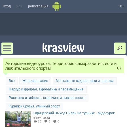
Вход
или
регистрация
18+
Авторские видеоуроки. Территория саморазвития, йоги и
любительского спорта!
67
Все
Жонглирование
Монтажные видеоролики и нарезки
Паркур и фриран, акробатика и перемещение
Растяжка и гибкость, стретчинг и выворотность
Турник и брусья, уличный спорт
Офицерский Выход Силой на турнике - видеоурок
6 лет назад
30
2
0
04:34