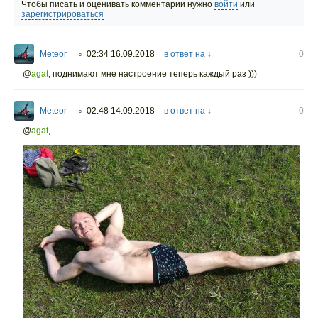
Чтобы писать и оценивать комментарии нужно
войти
или
зарегистрироваться
Meteor
02:34 16.09.2018
в ответ на ↓
0
○
@
agat
,
поднимают мне настроение теперь каждый раз )))
Meteor
02:48 14.09.2018
в ответ на ↓
0
○
@
agat
,