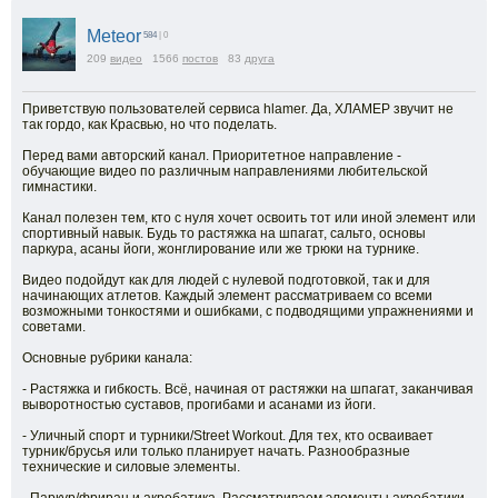
Meteor
584
| 0
209
видео
1566
постов
83
друга
Приветствую пользователей сервиса hlamer. Да, ХЛАМЕР звучит не
так гордо, как Красвью, но что поделать.
Перед вами авторский канал. Приоритетное направление -
обучающие видео по различным направлениями любительской
гимнастики.
Канал полезен тем, кто с нуля хочет освоить тот или иной элемент или
спортивный навык. Будь то растяжка на шпагат, сальто, основы
паркура, асаны йоги, жонглирование или же трюки на турнике.
Видео подойдут как для людей с нулевой подготовкой, так и для
начинающих атлетов. Каждый элемент рассматриваем со всеми
возможными тонкостями и ошибками, с подводящими упражнениями и
советами.
Основные рубрики канала:
- Растяжка и гибкость. Всё, начиная от растяжки на шпагат, заканчивая
выворотностью суставов, прогибами и асанами из йоги.
- Уличный спорт и турники/Street Workout. Для тех, кто осваивает
турник/брусья или только планирует начать. Разнообразные
технические и силовые элементы.